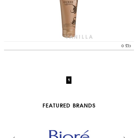
0 รีวิว
1
FEATURED BRANDS
BENEFIT COSMETICS
ABYSSIAN