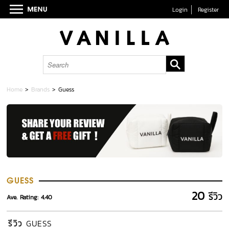
Login
Register
Home
>
Brands
>
Guess
GUESS
20
รีวิว
Ave. Rating: 4.40
รีวิว
GUESS