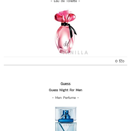
-
Eau de Toilette
-
0 รีวิว
Guess
Guess Night For Men
-
Men Perfume
-