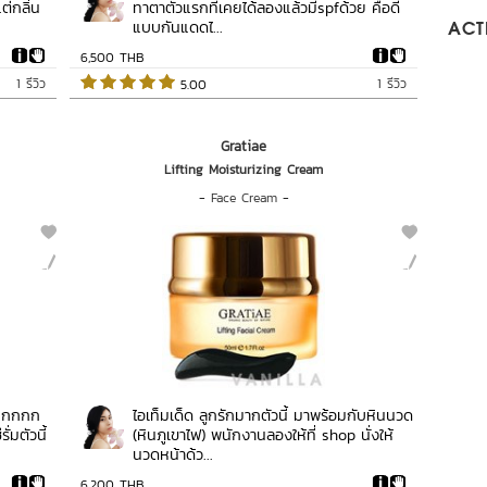
ต่กลิ่น
ทาตาตัวแรกที่เคยได้ลองแล้วมีspfด้วย คือดี
แบบกันแดดไ...
ACTI
6,500 THB
1 รีวิว
1 รีวิว
 5.00   
Gratiae
Lifting Moisturizing Cream
-
Face Cream
-
กกกกกก
ไอเท็มเด็ด ลูกรักมากตัวนี้ มาพร้อมกับหินนวด
่มตัวนี้
(หินภูเขาไฟ) พนักงานลองให้ที่ shop นั่งให้
นวดหน้าด้ว...
6,200 THB