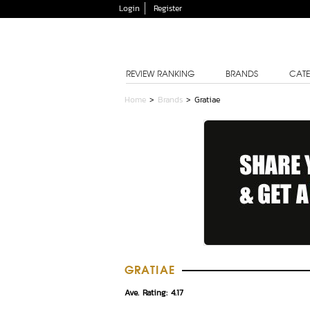
Login
Register
REVIEW RANKING
BRANDS
CATE
Home
>
Brands
>
Gratiae
GRATIAE
Ave. Rating: 4.17