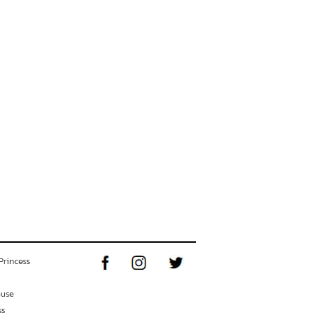
Princess
ouse
ss