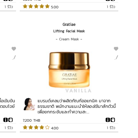
1 รีวิว
1 รีวิว
 5.00   
Gratiae
Lifting Facial Mask
-
Cream Mask
-
ื้อเข้มข้น
แบรนด์เคลมว่าผลิตภัณฑ์ออแกนิค มาจาก
งตอบโจย์
ธรรมชาติ พนักงานแนะนำให้ลองใช้มาส์กตัวนี้
เพื่อยกกระชับและทำความสะ...
7,200 THB
1 รีวิว
1 รีวิว
 4.00   