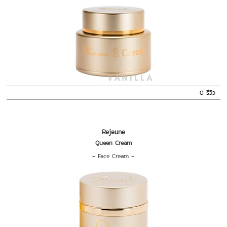
0 รีวิว
Rejeune
Queen Cream
-
Face Cream
-