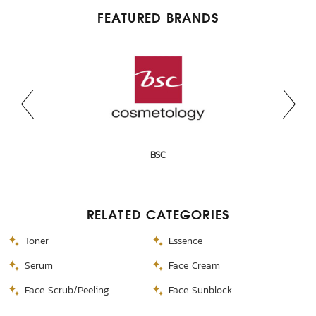
FEATURED BRANDS
AMUSE
Rare Beauty
Hada Labo
Biore
Olay
BSC
RELATED CATEGORIES
Toner
Essence
Serum
Face Cream
Face Scrub/Peeling
Face Sunblock