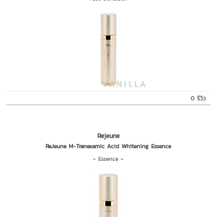
0 รีวิว
Rejeune
ReJeune M-Tranexamic Acid Whitening Essence
-
Essence
-