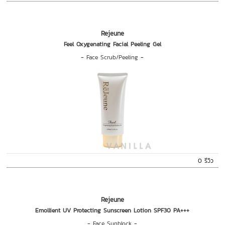
Rejeune
Feel Oxygenating Facial Peeling Gel
-
Face Scrub/Peeling
-
0 รีวิว
Rejeune
Emollient UV Protecting Sunscreen Lotion SPF30 PA+++
-
Face Sunblock
-