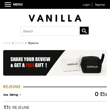
Login
Register
Home
>
Brands
>
Rejeune
REJEUNE
0
รีวิว
Ave. Rating: -
รีวิว
REJEUNE