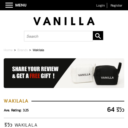
Login
Register
Home
>
Brands
>
Wakilala
WAKILALA
64
รีวิว
Ave. Rating: 3.25
รีวิว
WAKILALA