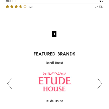
480 THB
27 รีวิว
 3.70   
1
FEATURED BRANDS
ALLIES OF SKIN
Bondi Boost
Etude House
Canmake
Bhaesaj
KA