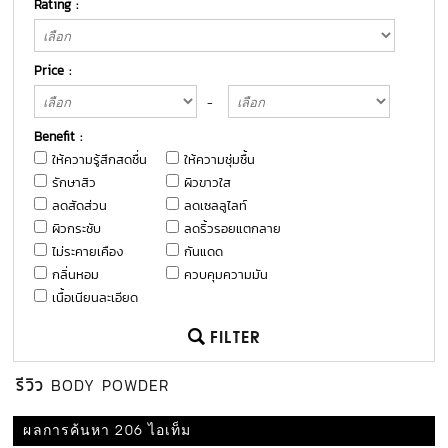
Rating :
Price :
-
Benefit :
ให้ความรู้สึกสดชื่น
ให้ความชุ่มชื้น
รักษาสิว
ผิวขาวใส
ลดสัดส่วน
ลดเซลลูไลท์
ผิวกระชับ
ลดริ้วรอยแตกลาย
ไม่ระคายเคือง
กันแดด
กลิ่นหอม
ควบคุมความมัน
เนื้อเนียนละเอียด
FILTER
รีวิว
BODY POWDER
ผลการค้นหา 206 ไอเท็ม