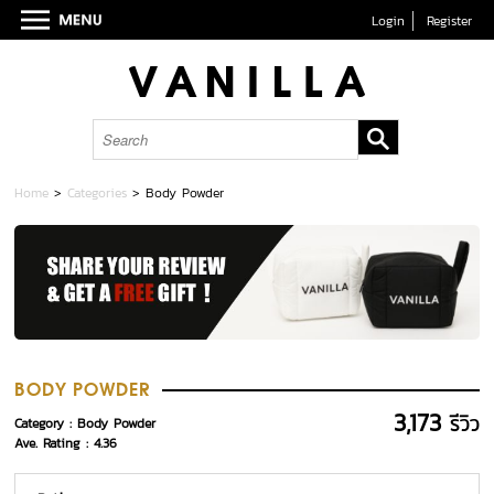
Login
Register
Home
>
Categories
>
Body Powder
BODY POWDER
3,173
รีวิว
Category : Body Powder
Ave. Rating :
4.36