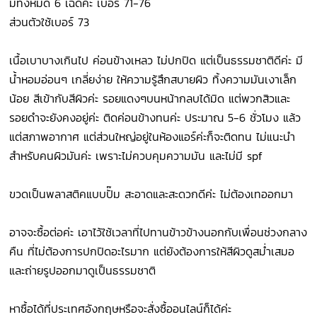
มีทั้งหมด 6 เฉดค่ะ เบอร์ 71-76
ส่วนตัวใช้เบอร์ 73
เนื้อเบาบางเกินไป ค่อนข้างเหลว ไม่ปกปิด แต่เป็นธรรมชาติดีค่ะ มี
น้ำหอมอ่อนๆ เกลี่ยง่าย ให้ความรู้สึกสบายผิว ทิ้งความมันเงาเล็ก
น้อย สีเข้ากับสีผิวค่ะ รอยแดงๆบนหน้ากลบได้มิด แต่พวกสิวและ
รอยดำจะยังคงอยู่ค่ะ ติดค่อนข้างทนค่ะ ประมาณ 5-6 ชั่วโมง แล้ว
แต่สภาพอากาศ แต่ส่วนใหญ่อยู่ในห้องแอร์ค่ะก็จะติดทน ไม่แนะนำ
สำหรับคนผิวมันค่ะ เพราะไม่ควบคุมความมัน และไม่มี spf
ขวดเป็นพลาสติคแบบปั๊ม สะอาดและสะดวกดีค่ะ ไม่ต้องเทออกมา
อาจจะซื้อต่อค่ะ เอาไว้ใช้เวลาที่ไปทานข้าวข้างนอกกับเพื่อนช่วงกลาง
คืน ที่ไม่ต้องการปกปิดอะไรมาก แต่ยังต้องการให้สีผิวดูสม่ำเสมอ
และถ่ายรูปออกมาดูเป็นธรรมชาติ
หาซื้อได้ที่ประเทศอังกฤษหรือจะสั่งซื้ออนไลน์ก็ได้ค่ะ