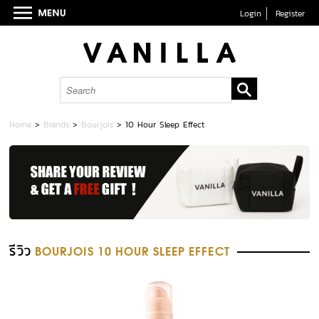
Login
Register
Home
>
Brands
>
Bourjois
>
10 Hour Sleep Effect
รีวิว
BOURJOIS 10 HOUR SLEEP EFFECT