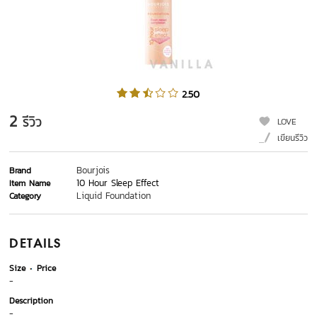
2.50
2
รีวิว
LOVE
เขียนรีวิว
Bourjois
Brand
10 Hour Sleep Effect
Item Name
Liquid Foundation
Category
DETAILS
Size
Price
-
Description
-