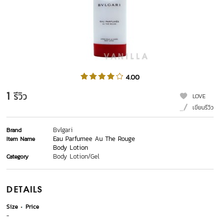
4.00
1
รีวิว
LOVE
เขียนรีวิว
Bvlgari
Brand
Eau Parfumee Au The Rouge
Item Name
Body Lotion
Body Lotion/Gel
Category
DETAILS
Size
Price
-