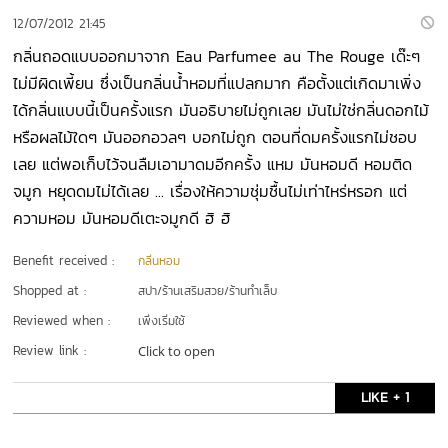
12/07/2012 21:45
กลิ่นถอดแบบออกมาจาก Eau Parfumee au The Rouge เด๊ะๆ
ไม่มีผิดเพี้ยน ซึ่งเป็นกลิ่นน้ำหอมที่แปลกมาก คือตั้งแต่เกิดมาเพิ่ง
ได้กลิ่นแบบนี้เป็นครั้งแรก มันอธิบายไม่ถูกเลย มันไม่ใช่กลิ่นดอกไม้
หรือผลไม้ใดๆ มันออกอวลๆ บอกไม่ถูก ตอนที่ดมครั้งแรกไม่ชอบ
เลย แต่พอเก็บไว้จนลืมเอามาดมอีกครั้ง แหม มันหอมดี หอมติด
จมูก หยุดดมไม่ได้เลย ... เรื่องให้ความชุ่มชื้นไม่เท่าไหร่หรอก แต่
ความหอม มันหอมดีเตะจมูกดี ฮิ ฮิ
Benefit received :
กลิ่นหอม
Shopped at :
สปา/ร้านเสริมสวย/ร้านทำเล็บ
Reviewed when :
เพิ่งเริ่มใช้
Review link :
Click to open
LIKE + 1