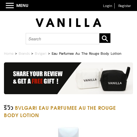
Login
Register
Home
>
Brands
>
Bvlgari
>
Eau Parfumee Au The Rouge Body Lotion
รีวิว
BVLGARI EAU PARFUMEE AU THE ROUGE
BODY LOTION