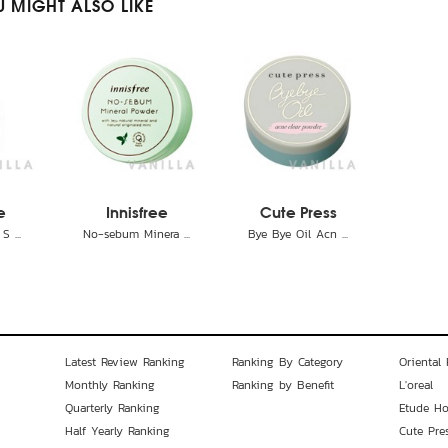
 MIGHT ALSO LIKE
e
Innisfree
Cute Press
S ...
No-sebum Minera ...
Bye Bye Oil Acn ...
Latest Review Ranking
Ranking By Category
Oriental 
Monthly Ranking
Ranking by Benefit
L'oreal
Quarterly Ranking
Etude H
Half Yearly Ranking
Cute Pre