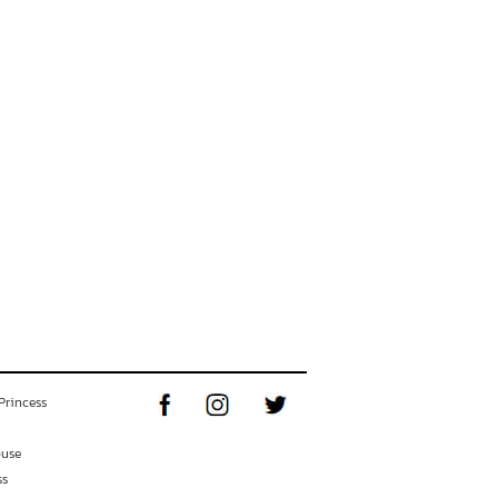
Princess
ouse
ss