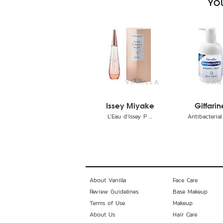
YOU
Issey Miyake
Giffarin
L’Eau d’Issey P ...
Antibacterial 
About Vanilla
Face Care
Review Guidelines
Base Makeup
Terms of Use
Makeup
About Us
Hair Care