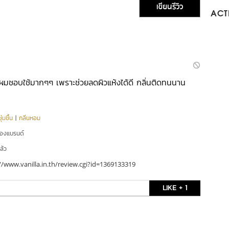
เขียนรีวิว
ACTI
่ผมชอบใช้มากๆๆ เพราะช่วยลดผิวแห้งได้ดี กลิ่นติดทนนาน
่มชื้น
|
กลิ่นหอม
ของแบรนด์
ล้ว
//www.vanilla.in.th/review.cgi?id=1369133319
LIKE + 1