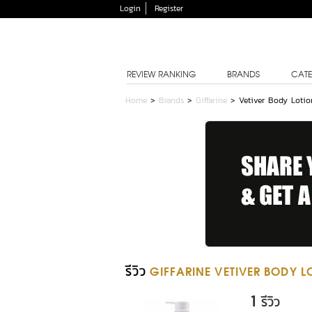
Login
Register
REVIEW RANKING
BRANDS
CATE
Home
>
Brands
>
Giffarine
>
Vetiver Body Lotio
รีวิว
GIFFARINE VETIVER BODY L
1
รีวิว