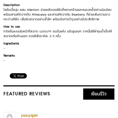
Description
โลชั่นเนื้อนุ่ม ผสม Allantoin ช่วยผลัดเซลล์ผิวที่หยาบกร้านและหมองคล้ำอย่างอ่อนโยน
พร้อมสารสกัดจากต้น Mitracarpe และสารสกัดจากใบ Bearberry ที่ช่วยเพิ่มความขาว
กระจ่างให้ผิว เพื่อผิวสะอาดอย่างล้ำลึก พร้อมรับการบำรุงอย่างมีประสิทธิภาพ
How to use
ทาโลชั่นลงบนใบหน้าที่สะอาด นวดเบาๆ จนเริ่มแห้ง แล้วลูบออก จากนั้นใช้ผ้าชุบน้ำเช็ดให้
สะอาดหรือล้างออก ควรใช้สัปดาห์ละ 2-3 ครั้ง
Ingredients
-
Remarks
-
เขียนรีวิว
FEATURED REVIEWS
pearpiglet