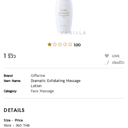
1.00
1
รีวิว
LOVE
เขียนรีวิว
Giffarine
Brand
Dramatic Exfoliating Massage
Item Name
Lotion
Face Massage
Category
DETAILS
Size
Price
95ml
360 THB