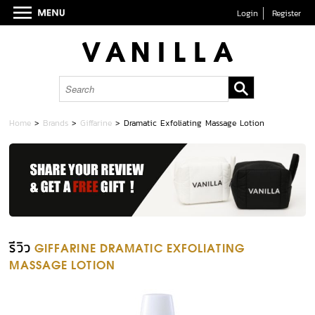
Login
Register
Home
>
Brands
>
Giffarine
>
Dramatic Exfoliating Massage Lotion
รีวิว
GIFFARINE DRAMATIC EXFOLIATING
MASSAGE LOTION