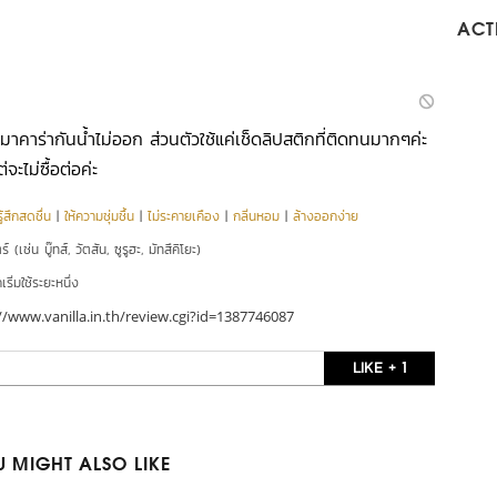
ACTI
มาคาร่ากันน้ำไม่ออก ส่วนตัวใช้แค่เช็ดลิปสติกที่ติดทนมากๆค่ะ
จะไม่ซื้อต่อค่ะ
ู้สึกสดชื่น
|
ให้ความชุ่มชื้น
|
ไม่ระคายเคือง
|
กลิ่นหอม
|
ล้างออกง่าย
์ (เช่น บู๊ทส์, วัตสัน, ซูรูฮะ, มัทสึคิโยะ)
ริ่มใช้ระยะหนึ่ง
//www.vanilla.in.th/review.cgi?id=1387746087
LIKE + 1
 MIGHT ALSO LIKE