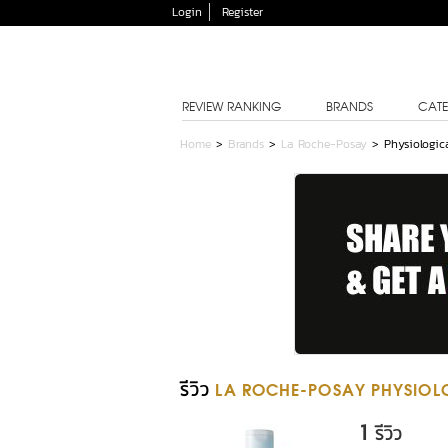
Login
Register
REVIEW RANKING
BRANDS
CATE
Home
>
Brands
>
La Roche-Posay
>
Physiologi
รีวิว
LA ROCHE-POSAY PHYSIOL
1
รีวิว