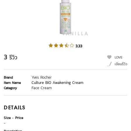
3.33
3
รีวิว
LOVE
เขียนรีวิว
Yves Rocher
Brand
Culture BIO Awakening Cream
Item Name
Face Cream
Category
DETAILS
Size
Price
-