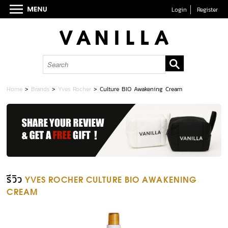
Login
Register
Home
>
Brands
>
Yves Rocher
>
Culture BIO Awakening Cream
รีวิว
YVES ROCHER CULTURE BIO AWAKENING
CREAM