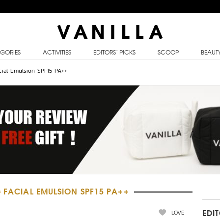
GORIES
ACTIVITIES
EDITORS’ PICKS
SCOOP
BEAUT
acial Emulsion SPF15 PA++
G FACIAL EMULSION SPF15 PA++
LOVE
EDI