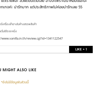
ะ แต่เราแพ้อะ สิวผดขึ้นเต็มเลย อาจจะเพราะมีน้ำหอมเยอะนะ
เกจค่ะ น่ารักมาก แต่ประสิทธิภาพไม่ค่อยน่ารักเลย 55
อร์เครื่องสำอางในห้างสรรพสินค้า
ริ่มใช้ระยะหนึ่ง
//www.vanilla.in.th/review.cgi?id=1341122547
LIKE + 1
 MIGHT ALSO LIKE
*ยังไม่มีข้อมูลในส่วนนี้