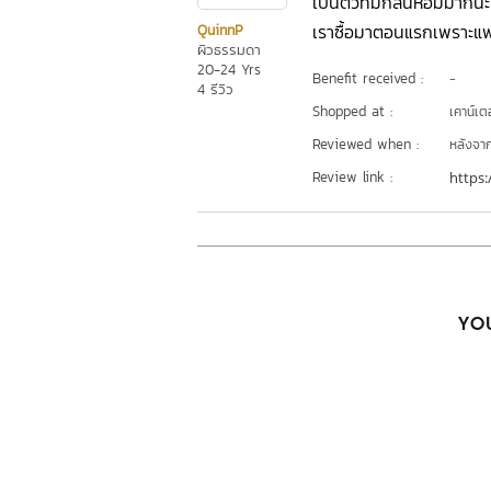
เป็นตัวที่มีกลิ่นหอมมากน
เราซื้อมาตอนแรกเพราะแพก
QuinnP
ผิวธรรมดา
20-24 Yrs
Benefit received :
-
4 รีวิว
Shopped at :
เคาน์เต
Reviewed when :
หลังจากเ
Review link :
https:
YOU