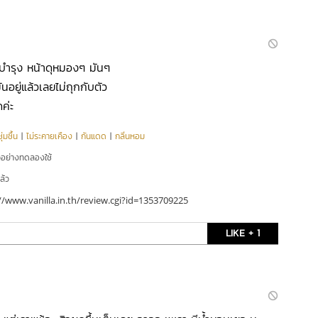
ีมบำรุง หน้าดุหมองๆ มันๆ
ันอยู่แล้วเลยไม่ถุกกับตัว
ค่ะ
่มชื้น
|
ไม่ระคายเคือง
|
กันแดด
|
กลิ่นหอม
ัวอย่างทดลองใช้
ล้ว
//www.vanilla.in.th/review.cgi?id=1353709225
LIKE + 1