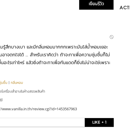
เขียนรีวิว
ACTI
วามรู้สึกบางเบา และมีกลิ่นหอมมากกกเพราะมันใส่น้ำหอมเยอะ
ตกใจได้ ... สำหรับเราคิดว่า ถ้าจะทาเพื่อความชุ่มชื้นก็ไม่
ชื้นอะไรเท่าไหร่ แล้วยิ่งถ้าจะทาเพื่อกันแดดก็ยิ่งไม่น่าจะใช่เพราะ
่มชื้น
|
กลิ่นหอม
อร์เครื่องสำอางในห้างสรรพสินค้า
ใช้
//www.vanilla.in.th/review.cgi?id=1453567963
LIKE + 1