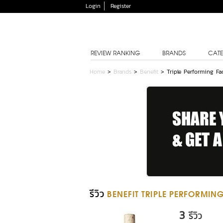
Login
Register
REVIEW RANKING
BRANDS
CATE
Home
>
Brands
>
Benefit
>
Triple Performing F
รีวิว
BENEFIT TRIPLE PERFORMIN
3
รีวิว