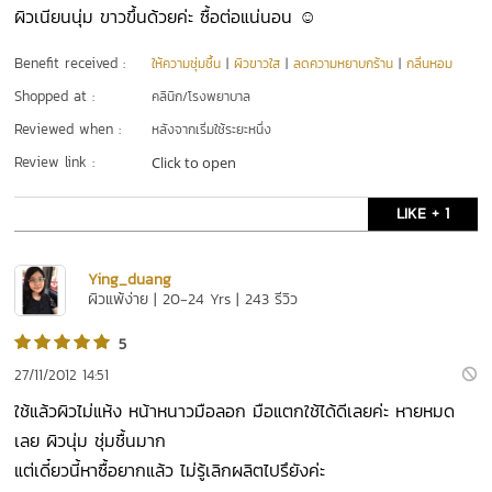
ผิวเนียนนุ่ม ขาวขึ้นด้วยค่ะ ซื้อต่อแน่นอน ☺
Benefit received :
ให้ความชุ่มชื้น
|
ผิวขาวใส
|
ลดความหยาบกร้าน
|
กลิ่นหอม
Shopped at :
คลินิก/โรงพยาบาล
Reviewed when :
หลังจากเริ่มใช้ระยะหนึ่ง
Review link :
Click to open
LIKE + 1
Ying_duang
ผิวแพ้ง่าย | 20-24 Yrs | 243 รีวิว
5
27/11/2012 14:51
ใช้แล้วผิวไม่แห้ง หน้าหนาวมือลอก มือแตกใช้ได้ดีเลยค่ะ หายหมด
เลย ผิวนุ่ม ชุ่มชื้นมาก
แต่เดี๋ยวนี้หาซื้อยากแล้ว ไม่รู้เลิกผลิตไปรึยังค่ะ