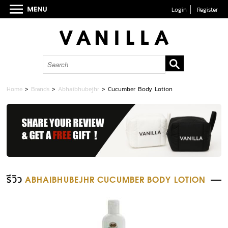
Login
Register
Home
>
Brands
>
Abhaibhubejhr
>
Cucumber Body Lotion
รีวิว
ABHAIBHUBEJHR CUCUMBER BODY LOTION