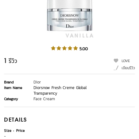
5.00
1
รีวิว
LOVE
เขียนรีวิว
Dior
Brand
Diorsnow Fresh Creme Global
Item Name
Transparency
Face Cream
Category
DETAILS
Size
Price
-