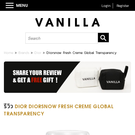
Login
Register
Home
>
Brands
>
Dior
>
Diorsnow Fresh Creme Global Transparency
รีวิว
DIOR DIORSNOW FRESH CREME GLOBAL
TRANSPARENCY