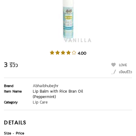
4.00
3
รีวิว
LOVE
เขียนรีวิว
Abhaibhubejhr
Brand
Lip Balm with Rice Bran Oil
Item Name
(Peppermint)
Lip Care
Category
DETAILS
Size
Price