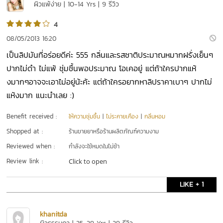
ผิวแพ้ง่าย | 10-14 Yrs | 9 รีวิว
4
08/05/2013 16:20
เป็นลิปมันที่อร่อยดีค่ะ 555 กลิ่นและรสชาติประมาณหมากฝรั่งเย็นๆ
ปากไม่ดำ ไม่แพ้ ชุ่มชื้นพอประมาณ โอเคอยู่ แต่ถ้าใครปากแห้
งมากๆอาจจะเอาไม่อยู่น้ะค้ะ แต่ถ้าใครอยากหาลิปราคาเบาๆ ปากไม่
แห้งมาก แนะนำเลย :)
Benefit received :
ให้ความชุ่มชื้น
|
ไม่ระคายเคือง
|
กลิ่นหอม
Shopped at :
ร้านขายยาหรือร้านผลิตภัณฑ์ความงาม
Reviewed when :
กำลังจะใช้หมดในไม่ช้า
Review link :
Click to open
LIKE + 1
khanitda