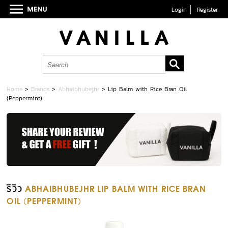
Login
Register
Home
>
Brands
>
Abhaibhubejhr
>
Lip Balm with Rice Bran Oil
(Peppermint)
รีวิว
ABHAIBHUBEJHR LIP BALM WITH RICE BRAN
OIL (PEPPERMINT)