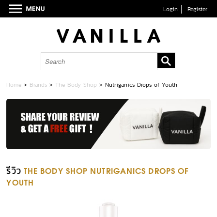
Login
Register
Home
>
Brands
>
The Body Shop
>
Nutriganics Drops of Youth
รีวิว
THE BODY SHOP NUTRIGANICS DROPS OF
YOUTH