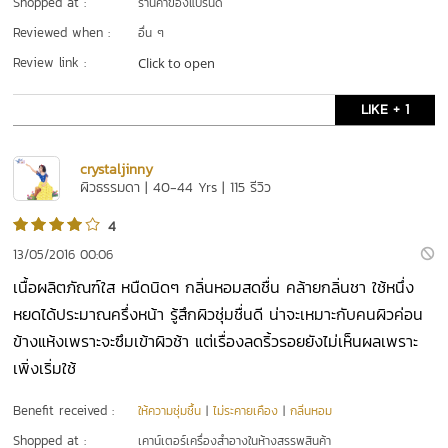
Shopped at :
ร้านค้าของแบรนด์
Reviewed when :
อื่น ๆ
Review link :
Click to open
LIKE + 1
crystaljinny
ผิวธรรมดา | 40-44 Yrs | 115 รีวิว
4
13/05/2016 00:06
เนื้อผลิตภัณฑ์ใส หนืดนิดๆ กลิ่นหอมสดชื่น คล้ายกลิ่นชา ใช้หนึ่ง
หยดได้ประมาณครึ่งหน้า รู้สึกผิวชุ่มชื่นดี น่าจะเหมาะกับคนผิวค่อน
ข้างแห้งเพราะจะซึมเข้าผิวช้า แต่เรื่องลดริ้วรอยยังไม่เห็นผลเพราะ
เพิ่งเริ่มใช้
Benefit received :
ให้ความชุ่มชื้น
|
ไม่ระคายเคือง
|
กลิ่นหอม
Shopped at :
เคาน์เตอร์เครื่องสำอางในห้างสรรพสินค้า