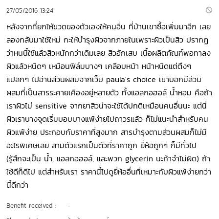
27/05/2016 13:24
หลังจากที่ยกใหัขวดของตัวเองให้คนอื่น ที่บ้านเขาซื้อเพิ่มมาอีก เลย
ลองกลับมาใช้ใหม่ กะให้บำรุงผิวจากภายในเพราะผิวเป็นสิว ปรากฏ
ว่าหนนี้ใช้แล้วสิวหนักกว่าเดิมเลย สิวอักเสบ เนื้อผลิตภัณฑ์พอทาลง
ผิวแล้วหนืดๆ เหมือนฟิล์มบางๆ เคลือบหน้า หน้าหนืดแต่ตึงๆ
แปลกๆ ไปอ่านส่วนผสมจากเว็บ paula's choice เขาบอกมีส่วน
ผสมที่เป็นสารระคายเคืองอยู่หลายตัว ทั้งแอลกอฮอล์ น้ำหอม คือถ้า
เราผิวไม่ sensitive จากยาสิวน่าจะใช้ได้ปกติเหมือนคนอื่นนะ แต่นี่
ผิวเราบางจุดเริ่มบอบบางแพ้ง่ายไปถาวรแล้ว ก็ไม่แนะนำสำหรับคน
ผิวแพ้ง่าย ประกอบกับราคาที่สูงมาก สารบำรุงตามส่วนผสมก็ไม่มี
อะไรพิเศษเลย สามตัวแรกเป็นตัวที่ราคาถูก ยี่ห้อถูกๆ ก็มีทั่วไป
(รู้สึกจะเป็น น้ำ, แอลกอฮอล์, และพวก glycerin นะถ้าจำไม่ผิด) ถ้า
ใช้ดีก็ดีไป แต่สำหรับเรา ราคานี้ไปดูยี่ห้ออื่นที่เหมาะกับผิวแพ้ง่ายกว่า
นี้ดีกว่า
Benefit received :
-