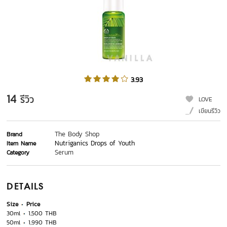
3.93
14
รีวิว
LOVE
เขียนรีวิว
The Body Shop
Brand
Nutriganics Drops of Youth
Item Name
Serum
Category
DETAILS
Size
Price
30ml
1,500 THB
50ml
1,990 THB