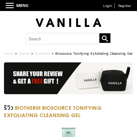
Login
Register
Home
>
Brands
>
Biotherm
>
Biosource Tonifying Exfoliating Cleansing Gel
รีวิว
BIOTHERM BIOSOURCE TONIFYING
EXFOLIATING CLEANSING GEL