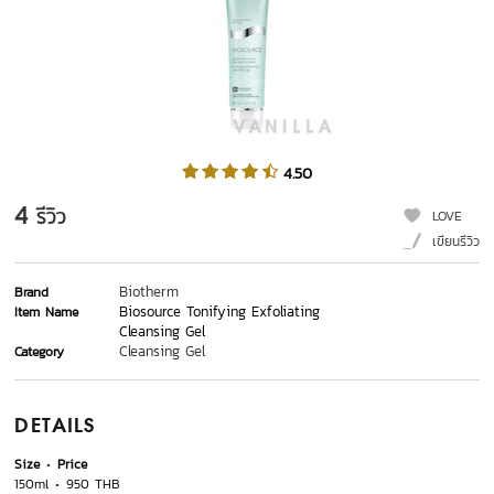
4.50
4
รีวิว
LOVE
เขียนรีวิว
Biotherm
Brand
Biosource Tonifying Exfoliating
Item Name
Cleansing Gel
Cleansing Gel
Category
DETAILS
Size
Price
150ml
950 THB