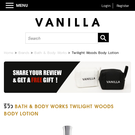
Login
Register
Home
>
Brands
>
Bath & Body Works
>
Twilight Woods Body Lotion
รีวิว
BATH & BODY WORKS TWILIGHT WOODS
BODY LOTION