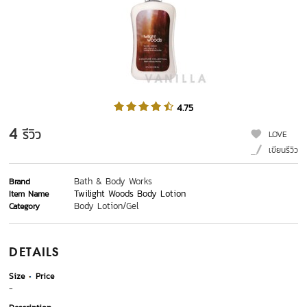
4.75
4
รีวิว
LOVE
เขียนรีวิว
Bath & Body Works
Brand
Twilight Woods Body Lotion
Item Name
Body Lotion/Gel
Category
DETAILS
Size
Price
-