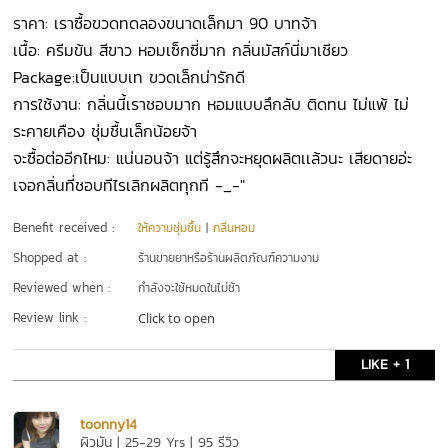
ราคา: เราซื้อขวดทดลองขนาดเล็กมา 90 บาทจ้า
เนื้อ: ครีมข้น สีขาว หอมเซ็กซี่มาก กลิ่นมัสก์นี่มาเชียว
Package:เป็นแบบเท ขวดเล็กน่ารักดี
การใช้งาน: กลิ่นนี้เราชอบมาก หอมแบบลึกลับ ติดทน ไม่แพ้ ไม่
ระคายเคือง ชุ่มชื้นเล็กน้อยจ้า
จะซื้อต่ออีกไหม: แน่นอนจ้า แต่รู้สึกจะหยุดผลิตเเล้วนะ เสียดายอ่ะ
เจอกลิ่นที่ชอบทีไรเลิกผลิตทุกที -_-"
Benefit received :
ให้ความชุ่มชื้น
|
กลิ่นหอม
Shopped at :
ร้านขายยาหรือร้านผลิตภัณฑ์ความงาม
Reviewed when :
กำลังจะใช้หมดในไม่ช้า
Review link :
Click to open
LIKE + 1
toonny14
ผิวมัน | 25-29 Yrs | 95 รีวิว