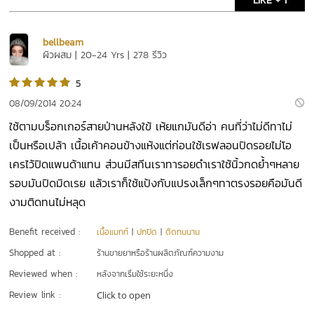
LIKE + 1
bellbeam
ผิวผสม | 20-24 Yrs | 278 รีวิว
5
08/09/2014 20:24
ใช้ตามบร็อกเกอร์สายป่านหลังใข้ เห้ยแกมันดีอ่า คนที่ว่าไม่ดีทาไม่
เป็นหรือเปล้า เนื้อเค้าคอนข้างแห้งแต่ก่อนใช้เรฟลอนปิดรอยไม่โอ
เครไว้ปิดแพนด้าแทน ส่วนมีสทีนเราทารอยดำเราใช้นิ้วกดย้ำๆหลาย
รอบมันปิดมิดเรย แล้วเราก็ใช้แป้งกับแปรงเล็กๆทาตรงรอยคือมันดี
งามติดทนไม่หลุด
Benefit received :
เนื้อแมทท์
|
ปกปิด
|
ติดทนนาน
Shopped at :
ร้านขายยาหรือร้านผลิตภัณฑ์ความงาม
Reviewed when :
หลังจากเริ่มใช้ระยะหนึ่ง
Review link :
Click to open