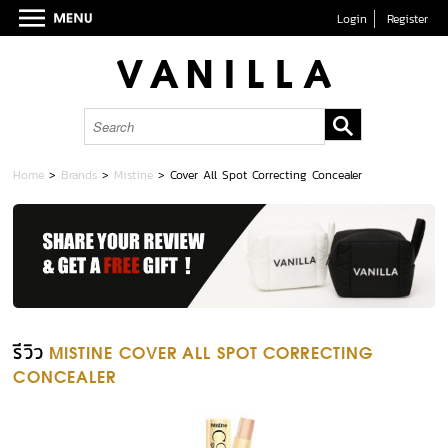
Login
Register
Home
>
Brands
>
Mistine
>
Cover All Spot Correcting Concealer
รีวิว
MISTINE COVER ALL SPOT CORRECTING
CONCEALER