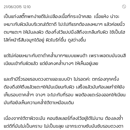
21/06/2015 12:10
เป็นแท่งสติ๊กพกง่ายดีไม่เปลืองเนื้อที่กระเป๋าคสอ. เนื้อแห้ง น่าจะ
เหมาะกับผิวมันบริเวณใต้ตาดี โปะไปทีแรกต้องลงหนาๆ แล้วค่อยนิ้ว
ตบๆแตะๆ ให้มันลงผิว ต้องทิ้งไว้แปปนึงสีถึงจะกลืนกับผิว ใช้เป็นไฮ
ไล้ท์หน้ารึสันจมูกได้อยู่ ผิวไบร้ท์ขึ้น ดูสว่างขึ้น
แต่ไม่ค่อยเหมาะกับตาดำคล้ำมากๆแบบแพนด้า เพราะพอตบมันจนสี
เนียนเข้ากับผิวแล้ว แต่ยังคงคล้ำบางๆ ให้เห็นอยู่เลย
และถ้ามีริ้วรอยรอบดวงตาเยอะแบบป้า ไม่รอดค่ะ ตกร่องทุกครั้ง
ต้องดึงให้ตึงแล้วแตะๆให้มันเนียนกับผิว เสร็จแล้วมันก้อเลยทำให้ยัง
เห็นรอบตาคล้ำๆ จางๆ จะโปะทับกี่รอบ พอต้องแตะร่องออกให้เนียน
มันก้อยังเห็นความคล้ำใต้ตาเหมือนเดิม
เนื่องจากใต้ตาผิวจะมัน คอนซิลเลอร์ที่ลงไว้อยู่ได้ไม่นาน ต้องลงซ้ำ
แต่ดีที่มันไม่เป็นคราบ ไม่เป็นขลุย เอากระดาษซับมันซับรอบดวงตา