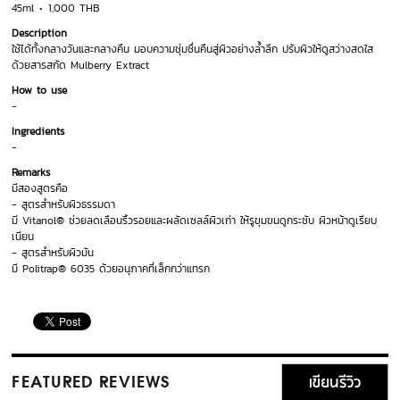
45ml
1,000 THB
Description
ใช้ได้ทั้งกลางวันและกลางคืน มอบความชุ่มชื่นคืนสู่ผิวอย่างล้ำลึก ปรับผิวให้ดูสว่างสดใส
ด้วยสารสกัด Mulberry Extract
How to use
-
Ingredients
-
Remarks
มีสองสูตรคือ
- สูตรสำหรับผิวธรรมดา
มี Vitanol® ช่วยลดเลือนริ้วรอยและผลัดเซลล์ผิวเก่า ให้รูขุมขนดูกระชับ ผิวหน้าดูเรียบ
เนียน
- สูตรสำหรับผิวมัน
มี Politrap® 6035 ด้วยอนุภาคที่เล็กกว่าแทรก
เขียนรีวิว
FEATURED REVIEWS