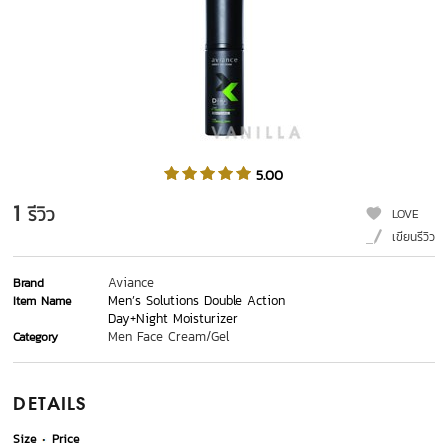
5.00
1
รีวิว
LOVE
เขียนรีวิว
Aviance
Brand
Men’s Solutions Double Action
Item Name
Day+Night Moisturizer
Men Face Cream/Gel
Category
DETAILS
Size
Price