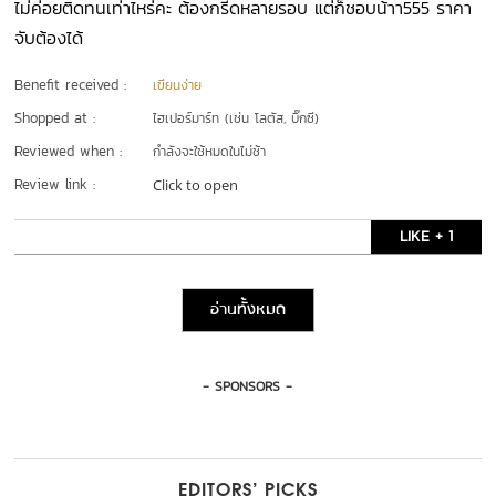
ไม่ค่อยติดทนเท่าไหร่คะ ต้องกรีดหลายรอบ แต่ก็ชอบน้าา555 ราคา
จับต้องได้
Benefit received :
เขียนง่าย
Shopped at :
ไฮเปอร์มาร์ท (เช่น โลตัส, บิ๊กซี)
Reviewed when :
กำลังจะใช้หมดในไม่ช้า
Review link :
Click to open
LIKE + 1
อ่านทั้งหมด
- SPONSORS -
EDITORS’ PICKS