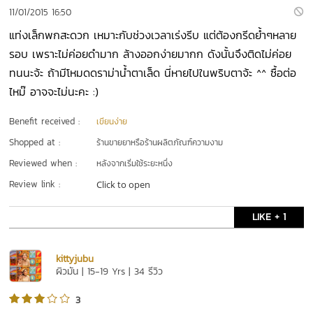
11/01/2015 16:50
แท่งเล็กพกสะดวก เหมาะกับช่วงเวลาเร่งรีบ แต่ต้องกรีดย้ำๆหลาย
รอบ เพราะไม่ค่อยดำมาก ล้างออกง่ายมากก ดังนั้นจึงติดไม่ค่อย
ทนนะจ้ะ ถ้ามีโหมดดราม่าน้ำตาเล็ด นี่หายไปในพริบตาจ้ะ ^^ ซื้อต่อ
ไหม๊ อาจจะไม่นะคะ :)
Benefit received :
เขียนง่าย
Shopped at :
ร้านขายยาหรือร้านผลิตภัณฑ์ความงาม
Reviewed when :
หลังจากเริ่มใช้ระยะหนึ่ง
Review link :
Click to open
LIKE + 1
kittyjubu
ผิวมัน | 15-19 Yrs | 34 รีวิว
3