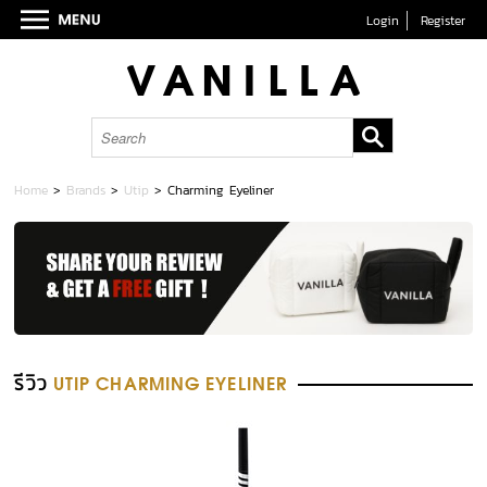
Login
Register
Home
>
Brands
>
Utip
>
Charming Eyeliner
รีวิว
UTIP CHARMING EYELINER