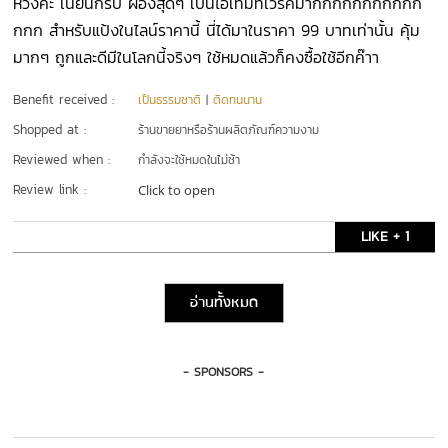
หวังค่ะ เนียนกริบ ผ่องสุดๆ เป็นไอเท็มที่เวิร์คมากกกกกกกกกกก
กกก สำหรับแป้งในไลน์ราคานี้ นี่ได้มาในราคา 99 บาทเท่านั้น คุ้ม
มากๆ ถูกและดีมีในโลกนี้จริงๆ ใช้หมดแล้วก็คงซื้อใช้อีกค๊าา
Benefit received :
เป็นธรรมชาติ
|
ติดทนนาน
Shopped at :
ร้านขายยาหรือร้านผลิตภัณฑ์ความงาม
Reviewed when :
กำลังจะใช้หมดในไม่ช้า
Review link :
Click to open
LIKE + 1
อ่านทั้งหมด
- SPONSORS -