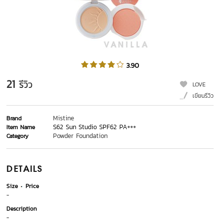
3.90
21
รีวิว
LOVE
เขียนรีวิว
Mistine
Brand
S62 Sun Studio SPF62 PA+++
Item Name
Powder Foundation
Category
DETAILS
Size
Price
-
Description
-