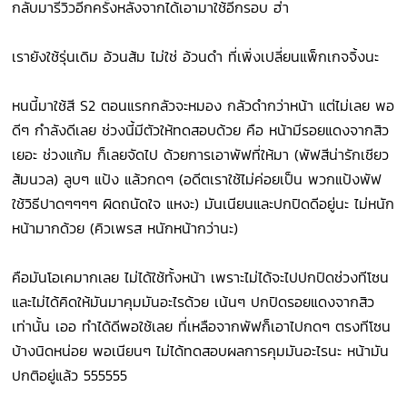
กลับมารีวิวอีกครั้งหลังจากได้เอามาใช้อีกรอบ ฮ่า
เรายังใช้รุ่นเดิม อ้วนส้ม ไม่ใช่ อ้วนดำ ที่เพิ่งเปลี่ยนแพ็กเกจจิ้งนะ
หนนี้มาใช้สี S2 ตอนแรกกลัวจะหมอง กลัวดำกว่าหน้า แต่ไม่เลย พอ
ดีๆ กำลังดีเลย ช่วงนี้มีตัวให้ทดสอบด้วย คือ หน้ามีรอยแดงจากสิว
เยอะ ช่วงแก้ม ก็เลยจัดไป ด้วยการเอาพัฟที่ให้มา (พัฟสีน่ารักเชียว
ส้มนวล) ลูบๆ แป้ง แล้วกดๆ (อดีตเราใช้ไม่ค่อยเป็น พวกแป้งพัฟ
ใช้วิธีปาดๆๆๆๆ ผิดถนัดใจ แหงะ) มันเนียนและปกปิดดีอยู่นะ ไม่หนัก
หน้ามากด้วย (คิวเพรส หนักหน้ากว่านะ)
คือมันโอเคมากเลย ไม่ได้ใช้ทั้งหน้า เพราะไม่ได้จะไปปกปิดช่วงทีโซน
และไม่ได้คิดให้มันมาคุมมันอะไรด้วย เน้นๆ ปกปิดรอยแดงจากสิว
เท่านั้น เออ ทำได้ดีพอใช้เลย ที่เหลือจากพัฟก็เอาไปกดๆ ตรงทีโซน
บ้างนิดหน่อย พอเนียนๆ ไม่ได้ทดสอบผลการคุมมันอะไรนะ หน้ามัน
ปกติอยู่แล้ว 555555