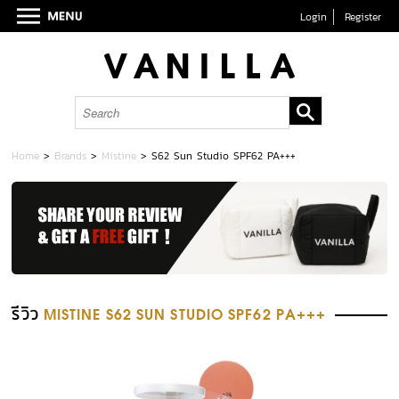
Login
Register
Home
>
Brands
>
Mistine
>
S62 Sun Studio SPF62 PA+++
รีวิว
MISTINE S62 SUN STUDIO SPF62 PA+++