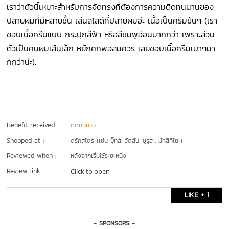
เราว่าตัวนี้เหมาะสำหรับการจัดทรงที่ต้องการความติดทนนานของ
ปลายผมที่มีหลายชั้น เล่นสไลด์ที่ปลายผมอ่ะ เนื้อเป็นครีมข้นๆ (เรา
ชอบเนื้อครีมแบบ กระปุกสีฟ้า หรือสีชมพูอ่อนมากกว่า เพราะส่วน
ตัวเป็นคนผมเส้นเล็ก หยักศกพอสมควร เลยชอบเนื้อครีมเบาๆมา
กกว่าน่ะ).
Benefit received :
ติดทนนาน
Shopped at :
ดรักสโตร์ (เช่น บู๊ทส์, วัตสัน, ซูรูฮะ, มัทสึคิโยะ)
Reviewed when :
หลังจากเริ่มใช้ระยะหนึ่ง
Review link :
Click to open
LIKE + 1
- SPONSORS -