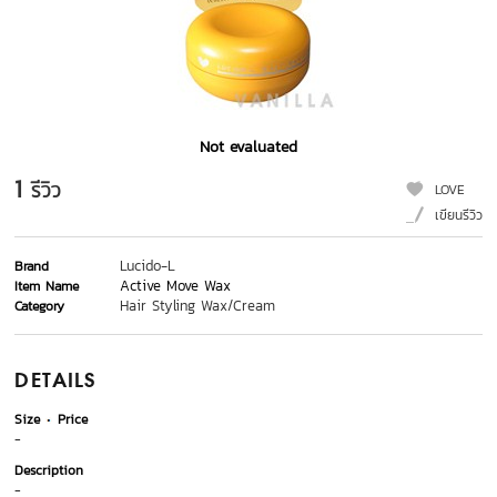
Not evaluated
1
รีวิว
LOVE
เขียนรีวิว
Lucido-L
Brand
Active Move Wax
Item Name
Hair Styling Wax/Cream
Category
DETAILS
Size
Price
-
Description
-