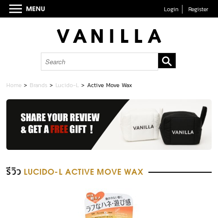
Login
Register
Home
>
Brands
>
Lucido-L
>
Active Move Wax
รีวิว
LUCIDO-L ACTIVE MOVE WAX