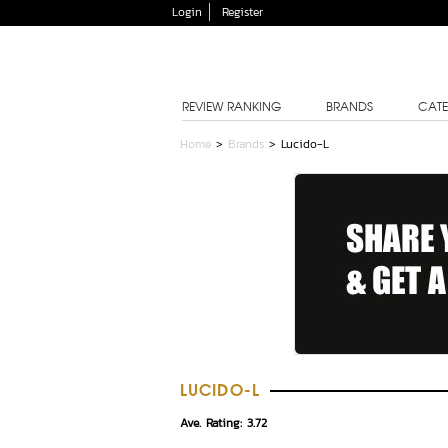
Login
Register
REVIEW RANKING
BRANDS
CATE
Home
>
Brands
>
Lucido-L
LUCIDO-L
Ave. Rating: 3.72