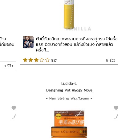
ข้าง
ตัวนี้ต้องฉีดเยอะพอสมควรถึงจะอยู่ทรง ใช้ครั้ง
่่ค่ยชอบ
แรก ฉีดบางๆทั่วลอน ไม่ถึงชั่วโมง คลายแล้ว
ครั้งที...
6 รีวิว
 3.17   
8 รีวิว
Lucido-L
Designing Pot #Edgy Move
-
Hair Styling Wax/Cream
-