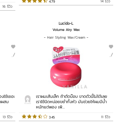
14 รีวิว
 4.79   
16 รีวิว
Lucido-L
Volume Airy Wax
-
Hair Styling Wax/Cream
-
องใช้เยอะ
เราผมเส้นเล็ก ถ้าตัดบ๊อบ ขาดตัวนี้ไม่ได้เลย
มาผสม
เราใช้นิดหน่อยขยำทั้งหัว มันช่วยให้ผมมีน้ำ
หนักแต่พอง เพิ...
13 รีวิว
11 รีวิว
 3.45   