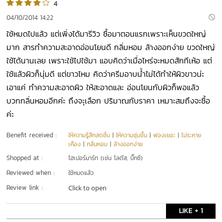
4
04/10/2014 14:22
ใช้หมดไปแล้ว แต่เพิ่งได้มารีวิว ซื้อมาตอนแรกเพราะเห็นขวดใหญ่
มาก สารทำความสะอาดอ่อนโยนดี กลิ่มหอม ล้างออกง่าย ขวดใหญ่
ใช้ได้นานเลย เพราะใช้ไปใช้มา แอบคิดว่าเมื่อไหร่จะหมดสักทีเห้อ แต่
ใช้แล้วผิวก็นุ่มดี แต่ขาวไหม คิดว่าครีมอาบน้ำไม่ได้ทำให้ผิวขาวน่ะ
เอาแค่ ทำความสะอาดผิว ให้สะอาดและ อ่อนโยนกับผิวก็พอแล้ว
บวกกลิ่นหอมอีกค่ะ ถึงจะุเลือก ปริมาณกับราคา เหมาะสมถึงจะซื้อ
ค่ะ
Benefit received :
ให้ความรู้สึกสดชื่น
|
ให้ความชุ่มชื้น
|
ฟองเยอะ
|
ไม่ระคาย
เคือง
|
กลิ่นหอม
|
ล้างออกง่าย
Shopped at :
ไฮเปอร์มาร์ท (เช่น โลตัส, บิ๊กซี)
Reviewed when :
ใช้หมดแล้ว
Review link :
Click to open
LIKE + 1