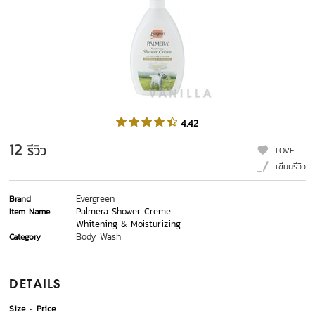
4.42
12
รีวิว
LOVE
เขียนรีวิว
Evergreen
Brand
Palmera Shower Creme
Item Name
Whitening & Moisturizing
Body Wash
Category
DETAILS
Size
Price