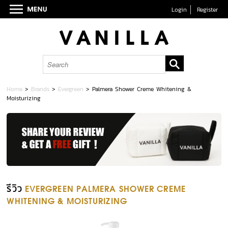
Login
Register
Home
>
Brands
>
Evergreen
>
Palmera Shower Creme Whitening &
Moisturizing
รีวิว
EVERGREEN PALMERA SHOWER CREME
WHITENING & MOISTURIZING