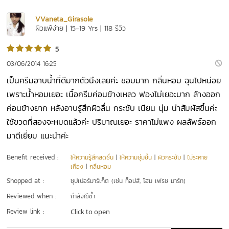
VVaneta_Girasole
ผิวแพ้ง่าย | 15-19 Yrs | 118 รีวิว
5
03/06/2014 16:25
เป็นครีมอาบน้ำที่ดีมากตัวนึงเลยค่ะ ชอบมาก กลิ่นหอม ฉุนไปหน่อย
เพราะน้ำหอมเยอะ เนื้อครีมค่อนข้างเหลว ฟองไม่เยอะมาก ล้างออก
ค่อนข้างยาก หลังอาบรู้สึกผิวลื่น กระชับ เนียน นุ่ม น่าสัมผัสขึ้นค่ะ
ใช้ขวดที่สองจะหมดแล้วค่ะ ปริมาณเยอะ ราคาไม่แพง ผลลัพธ์ออก
มาดีเยี่ยม แนะนำค่ะ
Benefit received :
ให้ความรู้สึกสดชื่น
|
ให้ความชุ่มชื้น
|
ผิวกระชับ
|
ไม่ระคาย
เคือง
|
กลิ่นหอม
Shopped at :
ซุปเปอร์มาร์เก็ต (เช่น ท็อปส์, โฮม เฟรช มาร์ท)
Reviewed when :
กำลังใช้ซ้ำ
Review link :
Click to open