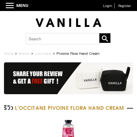
Login
Register
Home
>
Brands
>
L'occitane
>
Pivoine Flora Hand Cream
รีวิว
L'OCCITANE PIVOINE FLORA HAND CREAM