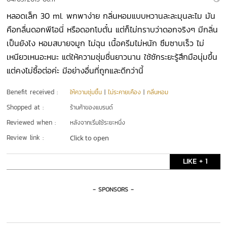
หลอดเล็ก 30 ml. พกพาง่าย กลิ่นหอมแบบหวานละละมุนละไม มัน
คือกลื่นดอกพีโอนี่ หรือดอกโบตั๋น แต่ก็ไม่ทราบว่าดอกจริงๆ มีกลิ่น
เป็นยังไง หอมสบายจมูก ไม่ฉุน เนื้อครีมไม่หนัก ซึมซาบเร็ว ไม่
เหนียวเหนอะหนะ แต่ให้ความชุ่มชื่นยาวนาน ใช้ซักระยะรู้สึกมือนุ่มขึ้น
แต่คงไม่ซื้อต่อค่ะ มีอย่างอื่นที่ถูกและดีกว่านี้
Benefit received :
ให้ความชุ่มชื้น
|
ไม่ระคายเคือง
|
กลิ่นหอม
Shopped at :
ร้านค้าของแบรนด์
Reviewed when :
หลังจากเริ่มใช้ระยะหนึ่ง
Review link :
Click to open
LIKE + 1
- SPONSORS -