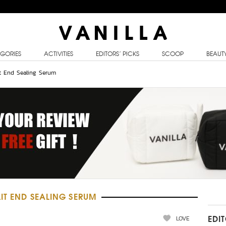
GORIES
ACTIVITIES
EDITORS’ PICKS
SCOOP
BEAUT
it End Sealing Serum
LIT END SEALING SERUM
LOVE
EDI