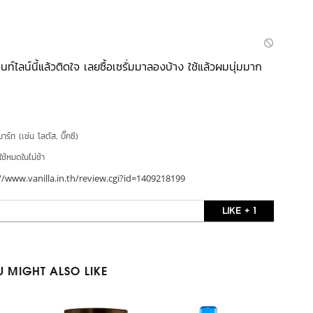
ท์ไลน์นี้แล้วติดใจ เลยซื้อเซรั่มมาลองบ้าง ใช้แล้วผมนุ่มมาก
าร์ท (เช่น โลตัส, บิ๊กซี)
ใช้หมดในไม่ช้า
//www.vanilla.in.th/review.cgi?id=1409218199
LIKE + 1
 MIGHT ALSO LIKE