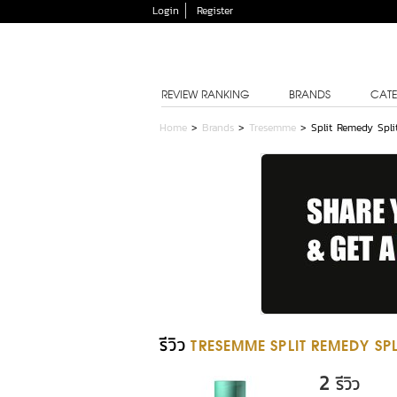
Login
Register
REVIEW RANKING
BRANDS
CATE
Home
>
Brands
>
Tresemme
>
Split Remedy Spl
รีวิว
TRESEMME SPLIT REMEDY SP
2
รีวิว