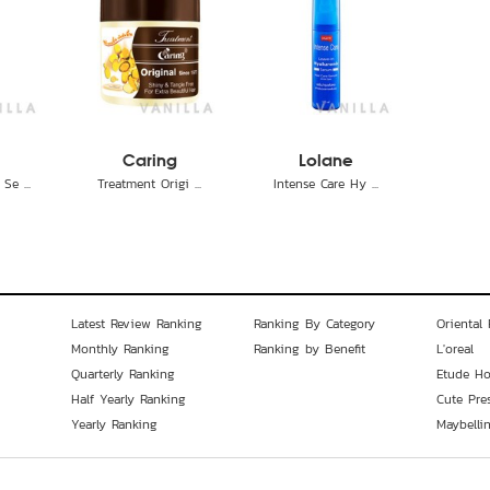
Caring
Lolane
Se ...
Treatment Origi ...
Intense Care Hy ...
Latest Review Ranking
Ranking By Category
Oriental 
Monthly Ranking
Ranking by Benefit
L'oreal
Quarterly Ranking
Etude H
Half Yearly Ranking
Cute Pre
Yearly Ranking
Maybelli