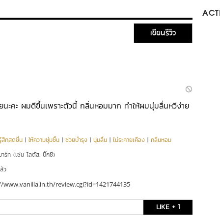
ACTI
เขียนรีวิว
ยนะคะ ผมดีขึ้นเพราะตัวนี้ กลิ่นหอมมาก ทำให้ผมนุ่มลื่นหวีง่าย
ู้สึกสดชื่น
|
ให้ความชุ่มชื้น
|
ช่วยบำรุง
|
นุ่มลื่น
|
ไม่ระคายเคือง
|
กลิ่นหอม
าร์ท (เช่น โลตัส, บิ๊กซี)
ล้ว
//www.vanilla.in.th/review.cgi?id=1421744135
LIKE + 1