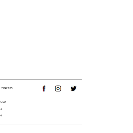
Princess
ouse
ss
ne