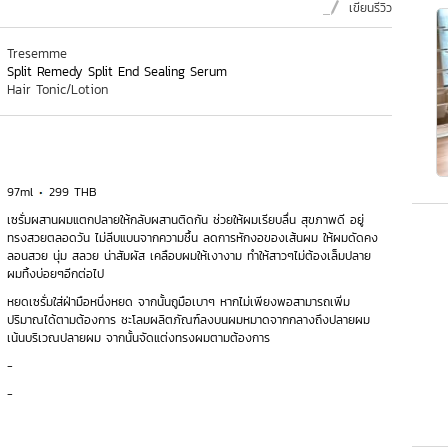
เขียนรีวิว
Tresemme
Split Remedy Split End Sealing Serum
Hair Tonic/Lotion
97ml
299 THB
เซรั่มผสานผมแตกปลายให้กลับผสานติดกัน ช่วยให้ผมเรียบลื่น สุขภาพดี อยู่
ทรงสวยตลอดวัน ไม่ลีบแบนจากความชื้น ลดการหักงอของเส้นผม ให้ผมดัดคง
ลอนสวย นุ่ม สลวย น่าสัมผัส เคลือบผมให้เงางาม ทำให้สาวๆไม่ต้องเล็มปลาย
ผมทิ้งบ่อยๆอีกต่อไป
หยดเซรั่มใส่ฝ่ามือหนึ่งหยด จากนั้นถูมือเบาๆ หากไม่เพียงพอสามารถเพิ่ม
ปริมาณได้ตามต้องการ ชะโลมผลิตภัณฑ์ลงบนผมหมาดจากกลางถึงปลายผม
เน้นบริเวณปลายผม จากนั้นจัดแต่งทรงผมตามต้องการ
-
-