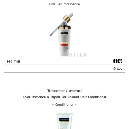
-
Hair Serum/Essence
-
369 THB
0 รีวิว
Tresemme / เทรซาเม่
Color Radiance & Repair For Colored Hair Conditioner
-
Conditioner
-