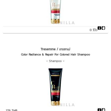
0 รีวิว
Tresemme / เทรซาเม่
Color Radiance & Repair For Colored Hair Shampoo
-
Shampoo
-
279 THB