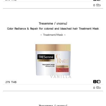
0 รีวิว
Tresemme / เทรซาเม่
Color Radiance & Repair For colored and bleached hair Treatment Mask
-
Treatment/Mask
-
279 THB
0 รีวิว