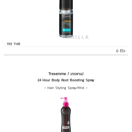
199 THB
0 รีวิว
Tresemme / เทรซาเม่
24 Hour Body Root Boosting Spray
-
Hair Styling Spray/Mist
-