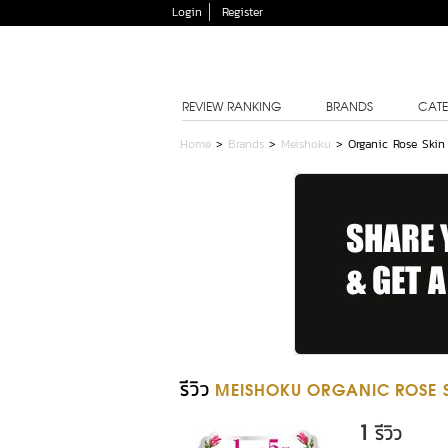
Login
Register
REVIEW RANKING
BRANDS
CATE
Home
>
Brands
>
Meishoku
>
Organic Rose Skin
รีวิว
MEISHOKU ORGANIC ROSE S
1
รีวิว