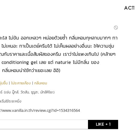
ACTI
ื้อจะใส ไม่ข้น ออกเหลวๆ หน่อยด้วยซ้ำ กลิ่นหอมกุหลาบมากๆ ทา
น ไม่เหนอะ ทาเป็นเดย์ครีมได้ ไม่เห็นผลอย่างอื่นนะ ให้ความชุ่ม
าณกับราคาและเนื้อสัมผัสของครีม เราว่าไม่แพงเกินไป (คล้ายๆ
conditioning gel เลย แต่ naturie ไม่มีกลิ่น ของ
ลิ่นหอมน่าใช้กว่าเยอะเลย อิอิ)
่มชื้น
|
ไม่ระคายเคือง
|
กลิ่นหอม
์ (เช่น บู๊ทส์, วัตสัน, ซูรูฮะ, มัทสึคิโยะ)
ริ่มใช้ระยะหนึ่ง
//www.vanilla.in.th/review.cgi?id=1534316564
LIKE + 1