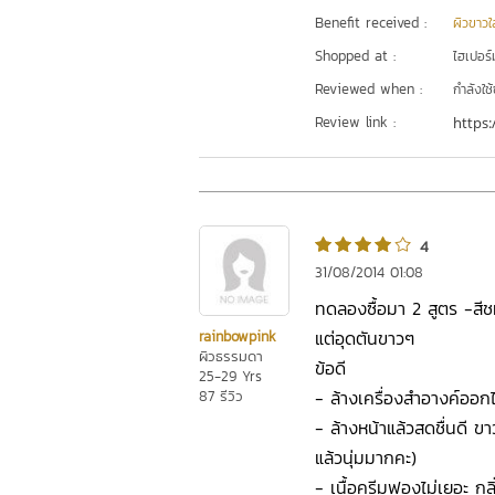
Benefit received :
ผิวขาวใ
Shopped at :
ไฮเปอร์ม
Reviewed when :
กำลังใช้
Review link :
https:
4
31/08/2014 01:08
ทดลองซื้อมา 2 สูตร -สี
แต่อุดตันขาวๆ
rainbowpink
ผิวธรรมดา
ข้อดี
25-29 Yrs
- ล้างเครื่องสำอางค์ออ
87 รีวิว
- ล้างหน้าแล้วสดชื่นดี ข
แล้วนุ่มมากคะ)
- เนื้อครีมฟองไม่เยอะ ก