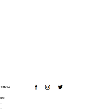
Princess
ouse
ss