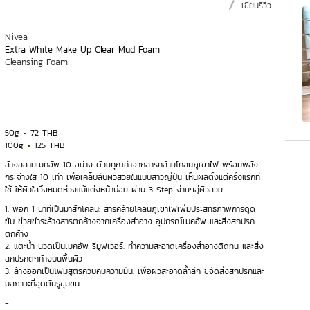
เขียนรีวิว
Nivea
Extra White Make Up Clear Mud Foam
Cleansing Foam
50g
72 THB
100g
125 THB
ล้างสลายเมคอัพ 10 อย่าง ด้วยคุณค่าจากสารคล้ายโคลนภูเขาไฟ พร้อมพลัง
กระจ่างใส 10 เท่า เพื่อเคล็บลับผิวสวยในแบบสาวญี่ปุ่น เห็นผลตั้งแต่ครั้งแรกที่
ใช้ ให้ผิวใสวิ้งหมดห่วงแม้แต่งหน้าบ่อย ผ่าน 3 Step ง่ายๆสู่ผิวสวย
1. พอก 1 นาทีเป็นมาส์กโคลน: สารคล้ายโคลนภูเขาไฟเพิ่มประสิทธิภาพการดูด
ซับ ช่วยชำระล้างสารตกค้างจากเครื่องสำอาง อุปกรณ์เมคอัพ และสิ่งสกปรก
ตกค้าง
2. แตะน้ำ นวดเป็นเมคอัพ รีมูฟเวอร์: ทำความสะอาดเครื่องสำอางติดทน และสิ่ง
สกปรกตกค้างบนพื้นผิว
3. ล้างออกเป็นโฟมสูตรควบคุมความมัน: เพื่อผิวสะอาดล้ำลึก ขจัดสิ่งสกปรกและ
มลภาวะที่อุดตันรูขุมขน
-