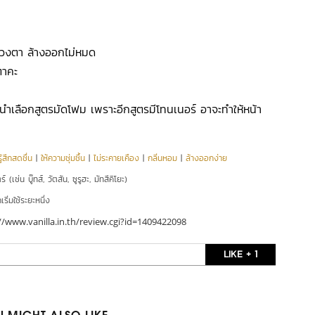
ดวงตา ล้างออกไม่หมด
ตาคะ
ะนำเลือกสูตรมัดโฟม เพราะอีกสูตรมีโทนเนอร์ อาจะทำให้หน้า
ู้สึกสดชื่น
|
ให้ความชุ่มชื้น
|
ไม่ระคายเคือง
|
กลิ่นหอม
|
ล้างออกง่าย
์ (เช่น บู๊ทส์, วัตสัน, ซูรูฮะ, มัทสึคิโยะ)
ริ่มใช้ระยะหนึ่ง
//www.vanilla.in.th/review.cgi?id=1409422098
LIKE + 1