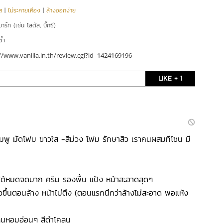
ส
|
ไม่ระคายเคือง
|
ล้างออกง่าย
าร์ท (เช่น โลตัส, บิ๊กซี)
ซ้ำ
//www.vanilla.in.th/review.cgi?id=1424169196
LIKE + 1
ชมพู มัดโฟม ขาวใส -สีม่วง โฟม รักษาสิว เราคนผสมทีโซน มี
กได้หมดจดมาก ครีม รองพื้น แป้ง หน้าสะอาดสุดๆ
าวขึ้นตอนล้าง หน้าไม่ตึง (ตอนแรกนึกว่าล้างไม่สะอาด พอแห้ง
ลิ่นหอมอ่อนๆ สีดำโคลน