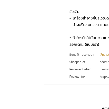
ข้อเสีย
- เครื่องสำอางค์บริเวณ
- ล้างบริเวณดวงตาแสบ
* ถ้าใครผิวไม่มันมาก แน
ลอกได้คะ (แบบเรา)
Benefit received :
ให้ความร
Shopped at :
ดรักสโตร
Reviewed when :
หลังจากเ
Review link :
https: