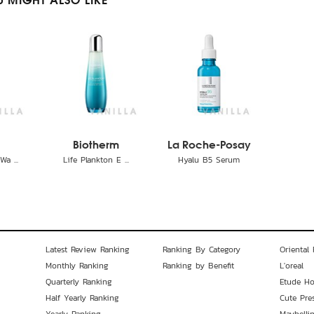
 MIGHT ALSO LIKE
Biotherm
La Roche-Posay
a ...
Life Plankton E ...
Hyalu B5 Serum
Latest Review Ranking
Ranking By Category
Oriental 
Monthly Ranking
Ranking by Benefit
L'oreal
Quarterly Ranking
Etude H
Half Yearly Ranking
Cute Pre