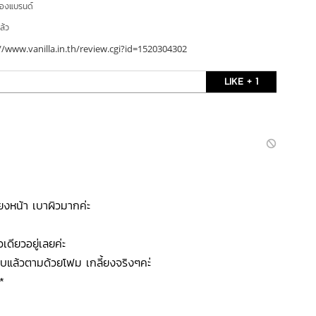
ของแบรนด์
ล้ว
//www.vanilla.in.th/review.cgi?id=1520304302
LIKE + 1
้ยงหน้า เบาผิวมากค่ะ
เดียวอยู่เลยค่ะ
อบแล้วตามด้วยโฟม เกลี้ยงจริงๆคะ่
*