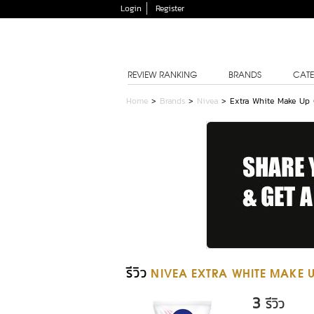
Login
Register
REVIEW RANKING
BRANDS
CATE
Home
>
Brands
>
Nivea
>
Extra White Make Up
รีวิว
NIVEA EXTRA WHITE MAKE 
3
รีวิว