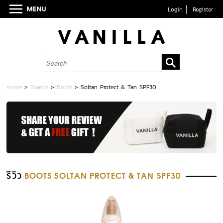
Login
Register
Home
>
Brands
>
Boots
>
Soltan Protect & Tan SPF30
รีวิว
BOOTS SOLTAN PROTECT & TAN SPF30