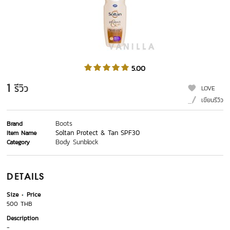
5.00
1
รีวิว
LOVE
เขียนรีวิว
Boots
Brand
Soltan Protect & Tan SPF30
Item Name
Body Sunblock
Category
DETAILS
Size
Price
500 THB
Description
-