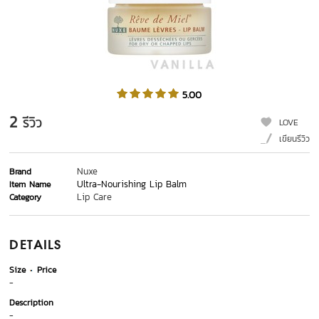
5.00
2
รีวิว
LOVE
เขียนรีวิว
Nuxe
Brand
Ultra-Nourishing Lip Balm
Item Name
Lip Care
Category
DETAILS
Size
Price
-
Description
-