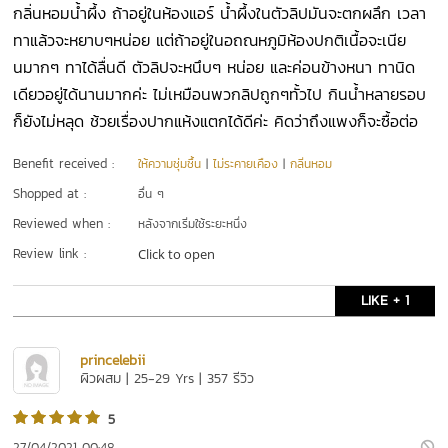
กลิ่นหอมน้ำผึ้ง ถ้าอยู่ในห้องแอร์ น้ำผึ้งในตัวลิปมันจะตกผลึก เวลา
ทาแล้วจะหยาบๆหน่อย แต่ถ้าอยู่ในอถณหภูมิห้องปกติเนื้อจะเนีย
นมากๆ ทาได้ลื่นดี ตัวลิปจะหนึบๆ หน่อย และค่อนข้างหนา ทานิด
เดียวอยู่ได้นานมากค่ะ ไม่เหมือนพวกลิปถูกๆทั้วไป กินน้ำหลายรอบ
ก็ยังไม่หลุด ช้วยเรื่องปากแห้งแตกได้ดีค่ะ คิดว่าถึงแพงก็จะซื้อต่อ
Benefit received :
ให้ความชุ่มชื้น
|
ไม่ระคายเคือง
|
กลิ่นหอม
Shopped at :
อื่น ๆ
Reviewed when :
หลังจากเริ่มใช้ระยะหนึ่ง
Review link :
Click to open
LIKE + 1
princelebii
ผิวผสม | 25-29 Yrs | 357 รีวิว
5
27/04/2021 00:48