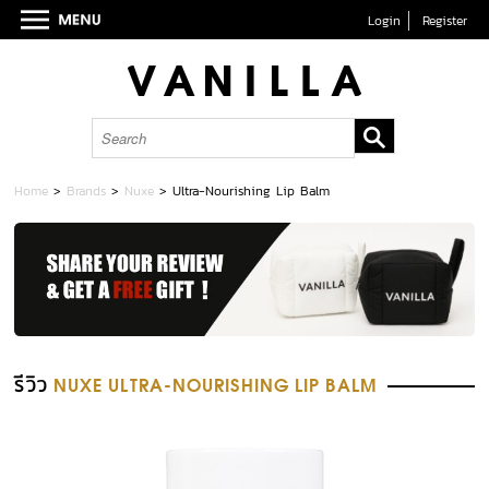
Login
Register
Home
>
Brands
>
Nuxe
>
Ultra-Nourishing Lip Balm
รีวิว
NUXE ULTRA-NOURISHING LIP BALM