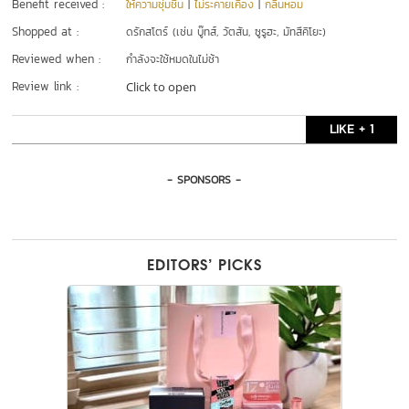
Benefit received :
ให้ความชุ่มชื้น
|
ไม่ระคายเคือง
|
กลิ่นหอม
Shopped at :
ดรักสโตร์ (เช่น บู๊ทส์, วัตสัน, ซูรูฮะ, มัทสึคิโยะ)
Reviewed when :
กำลังจะใช้หมดในไม่ช้า
Review link :
Click to open
LIKE + 1
- SPONSORS -
EDITORS’ PICKS