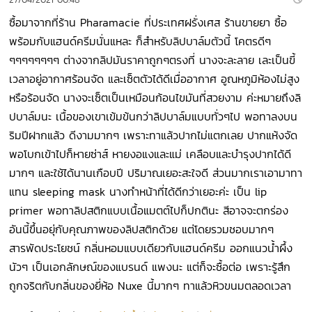
ซื้อมาจากที่ร้าน Pharamacie ที่ประเทศฝรั่งเศส ร้านขายยา ซื้อ
พร้อมกับแฮนด์ครีมนั่นแหละ ก็สำหรับลิปบาล์มตัวนี้ โคตรดีๆ
ๆๆๆๆๆๆๆๆ ต่างจากลิปมันราคาถูกๆตรงที่ นางจะละลาย เละเป็นขี้
เวลาอยู่อากาศร้อนจัด และเซ็ตตัวได้ดีเมื่ออากาศ อูณหภูมิห้องไม่สูง
หรือร้อนจัด นางจะเซ็ตเป็นเหมือนก้อนไขมันที่สวยงาม ค่ะหมายถึงลิ
ปบาล์มนะ เนื้อของเขาเข้มข้นกว่าลิปบาล์มแบบทั่วๆไป พอทาลงบน
ริมปีฝากแล้ว ดีงามมากๆ เพราะทาแล้วปากไม่แตกเลย ปากแห้งจัด
พอโบกเข้าไปก็หายซ่าส์ หายงอแงและแม่ เคลือบและบำรุงปากได้ดี
มากๆ และใช้ได้นานเกือบปี ปริมาณเยอะสะใจดี ส่วนมากเราเอามาทา
แทน sleeping mask นางทำหน้าที่ได้ดีกว่าเยอะค่ะ เป็น lip
primer พอทาลิปสติกแบบเนื้อแมตต์ไปก็ปกตินะ สีอาจจะตกร่อง
อันนี้ขึ้นอยุ่กับคุณภาพของลิปสติกด้วย แต่โดยรวมชอบมากๆ
สารพัดประโยชน์ กลิ่นหอมแบบเดียวกับแฮนด์ครีม ออกแนวน้ำผึ้ง
นัวๆ เป็นเอกลักษณ์ของแบรนด์ แพงนะ แต่ก็จะซื้อต่อ เพราะรู้สึก
ถูกจริตกับกลิ่นของยี่ห้อ Nuxe นี้มากๆ ทาแล้วหิวขนมตลอดเวลา