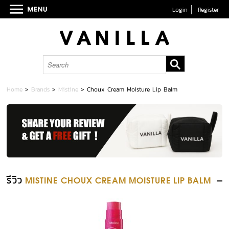
Login
Register
Home
>
Brands
>
Mistine
>
Choux Cream Moisture Lip Balm
รีวิว
MISTINE CHOUX CREAM MOISTURE LIP BALM