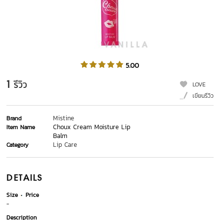
5.00
1
รีวิว
LOVE
เขียนรีวิว
Mistine
Brand
Choux Cream Moisture Lip
Item Name
Balm
Lip Care
Category
DETAILS
Size
Price
-
Description