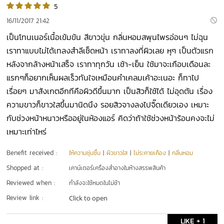
5
16/11/2017 21:42
เป็นโทนเนอร์เนื้อเข้มข้น สีขาวขุ่น กลิ่นหอมสพุนไพรอ่อนๆ ไม่ฉุน
เราทาแบบไม่ได้เทลงสำลีเช็ดหน้า เราทาลงที่ผิวเลย หุๆ เป็นตัวแรก
หลังจากล้างหน้าเสร็จ เราทาทุกวัน เช้า-เย็น ใช้มาจะเกือบเดือนละ
แรกๆก็อยากเห็นผลเร็วทันใจเหมือนคำเคลมเค้าอะเนอะ ก็ทาไป
เรื่อยๆ มาสังเกตอีกทีคือผิวดีขึ้นมาก เป็นสิวก็ใช้ได้ ไม่อุดตัน เรื่อง
ความขาวก็ขาวใสขึ้นมานิดนึง รอยสิวจางลงไปจิ๊ดเดียวเอง เหมาะ
กับช่วงหน้าหนาวหรืออยู่ในห้องแอร์ คิดว่าถ้าใช้ช่วงหน้าร้อนคงจะไม่
เหมาะเท่าไหร่
Benefit received :
ให้ความชุ่มชื้น
|
ผิวขาวใส
|
ไม่ระคายเคือง
|
กลิ่นหอม
Shopped at :
เคาน์เตอร์เครื่องสำอางในห้างสรรพสินค้า
Reviewed when :
กำลังจะใช้หมดในไม่ช้า
Review link :
Click to open
LIKE + 1