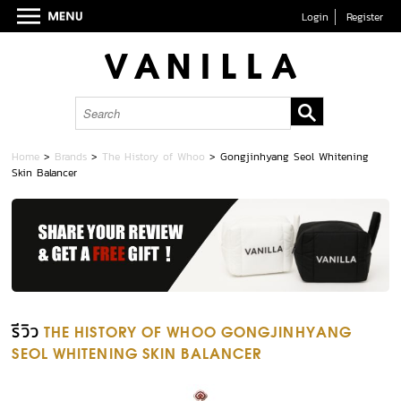
Login
Register
Home
>
Brands
>
The History of Whoo
>
Gongjinhyang Seol Whitening
Skin Balancer
รีวิว
THE HISTORY OF WHOO GONGJINHYANG
SEOL WHITENING SKIN BALANCER