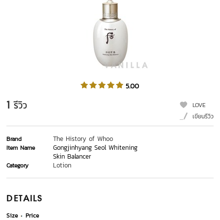
5.00
1
รีวิว
LOVE
เขียนรีวิว
The History of Whoo
Brand
Gongjinhyang Seol Whitening
Item Name
Skin Balancer
Lotion
Category
DETAILS
Size
Price