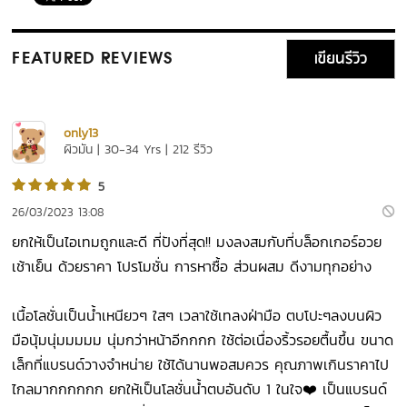
เขียนรีวิว
FEATURED REVIEWS
only13
ผิวมัน | 30-34 Yrs | 212 รีวิว
5
26/03/2023 13:08
ยกให้เป็นไอเทมถูกและดี ที่ปังที่สุด!! มงลงสมกับที่บล็อกเกอร์อวย
เช้าเย็น ด้วยราคา โปรโมชั่น การหาซื้อ ส่วนผสม ดีงามทุกอย่าง
เนื้อโลชั่นเป็นน้ำเหนียวๆ ใสๆ เวลาใช้เทลงฝ่ามือ ตบโปะๆลงบนผิว
มือนุ้มนุ่มมมมม นุ่มกว่าหน้าอีกกกก ใช้ต่อเนื่องริ้วรอยตื้นขึ้น ขนาด
เล็กที่แบรนด์วางจำหน่าย ใช้ได้นานพอสมควร คุณภาพเกินราคาไป
ไกลมากกกกกก ยกให้เป็นโลชั่นน้ำตบอันดับ 1 ในใจ❤️ เป็นแบรนด์