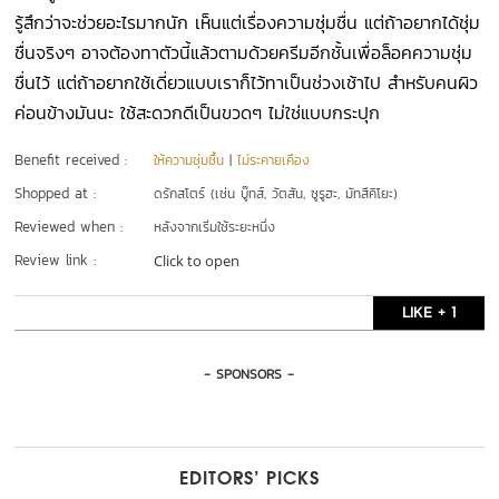
รู้สึกว่าจะช่วยอะไรมากนัก เห็นแต่เรื่องความชุ่มชื่น แต่ถ้าอยากได้ชุ่ม
ชื่นจริงๆ อาจต้องทาตัวนี้แล้วตามด้วยครีมอีกชั้นเพื่อล็อคความชุ่ม
ชื่นไว้ แต่ถ้าอยากใช้เดี่ยวแบบเราก็ไว้ทาเป็นช่วงเช้าไป สำหรับคนผิว
ค่อนข้างมันนะ ใช้สะดวกดีเป็นขวดๆ ไม่ใช่แบบกระปุก
Benefit received :
ให้ความชุ่มชื้น
|
ไม่ระคายเคือง
Shopped at :
ดรักสโตร์ (เช่น บู๊ทส์, วัตสัน, ซูรูฮะ, มัทสึคิโยะ)
Reviewed when :
หลังจากเริ่มใช้ระยะหนึ่ง
Review link :
Click to open
LIKE + 1
- SPONSORS -
EDITORS’ PICKS