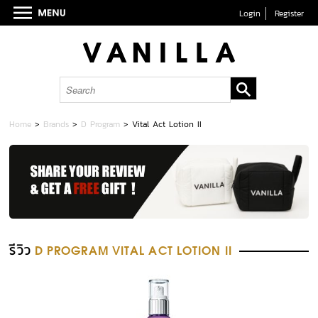
Login
Register
Home
>
Brands
>
D Program
>
Vital Act Lotion II
รีวิว
D PROGRAM VITAL ACT LOTION II