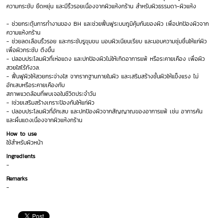
ความกระชับ ยืดหยุ่น และมีริ้วรอยเนื่องจากผิวแห้งกร้าน สำหรับผิวธรรมดา-ผิวแห้ง
- ช่วยกระตุ้นการทำงานของ BH และช่วยฟื้นฟูระบบภูมิคุ้มกันของผิว เพื่อปกป้องผิวจาก
ความแห้งกร้าน
- ช่วยลดเลือนริ้วรอย และกระชับรูขุมขน มอบผิวเนียนเรียบ และมอบความชุ่มชื่นให้แก่ผิว
เพื่อผิวกระชับ ตึงขึ้น
- ปลอบประโลมผิวที่เห่อแดง และปกป้องผิวไม่ให้เกิดอาการแพ้ หรือระคายเคือง เพื่อผิว
สวยใสไร้กังวล.
- ฟื้นฟูผิวให้สวยกระจ่างใส จากรากฐานภายในผิว และเสริมสร้างชั้นผิวให้แข็งแรง ไม่
อักเสบหรือระคายเคืองกับ
สภาพแวดล้อมที่พบเจอในชีวิตประจำวัน
- Iช่วยเสริมสร้างเกราะป้องกันให้แก่ผิว
- ปลอบประโลมผิวที่อักเสบ และปกป้องผิวจากสัญญาณของอาการแพ้ เช่น อาการคัน
และผื่นแดงเนื่องจากผิวแห้งกร้าน
How to use
ใช้สำหรับผิวหน้า
Ingredients
-
Remarks
-