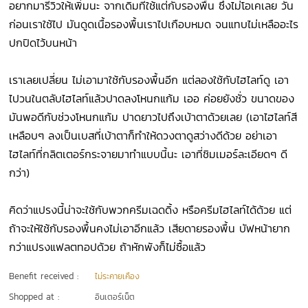
อยากมารีวิวให้เพิ่มนะ จากเดิมที่ใช้แต่กับรองพื้น ซึ่งไม่โอเคเลย วัน
ก่อนเราใช้ไป มันดูดเนื้อรองพื้นเราไปเกือบหมด จนแทบไม่เหลืออะไร
ปกปิดไว้บนหน้า
เราเลยเปลี่ยน ไม่เอามาใช้กับรองพื้นอีก แต่ลองใช้กับไฮไลท์ดู เอา
ไปวนในตลับไฮไลท์แล้วปาดลงโหนกแก้ม เออ ค่อยยังชั่ว ขนาดของ
มันพอดีกับช่วงโหนกแก้ม ปาดยาวไปถึงเบ้าตาด้วยเลย (เอาไฮไลท์สี
เหลือบๆ ลงเป็นเบสที่เบ้าตาก็ทำให้ดวงตาดูสว่างดีด้วย อย่าเอา
ไฮไลท์ที่กลิตเตอร์กระจายมาทำแบบนี้นะ เอาที่ชิมเมอร์ละเอียดๆ ดี
กว่า)
คิดว่าแปรงนี้น่าจะใช้กับพวกครีมเฉดดิ้ง หรือครีมไฮไลท์ได้ด้วย แต่
ถ้าจะให้ใช้กับรองพื้นคงไม่เอาอีกแล้ว เสียดายรองพื้น บัฟหน้ายาก
กว่าแปรงแฟลตทอปด้วย ถ้าหักพังก็ไม่ซื้อแล้ว
Benefit received :
ไม่ระคายเคือง
Shopped at :
อินเตอร์เน็ต