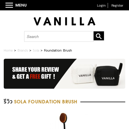
Login
Register
Home
>
Brands
>
Sola
>
Foundation Brush
รีวิว
SOLA FOUNDATION BRUSH