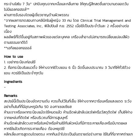
กระจ่างใสใน 7 วัน^ ปกป้งคุณจากเหงื่อและกลิ่นกาย ให้คุณรู้สึกสดชื่นยาวนานตลอดวัน
ไม่มีแอลกอฮอล์**
ผ่านการรับรองโดยผู้เชี่ยวชาญด้านผิวพรรณ
^จากผลการทดสอบทางคลินิกในผู้หญิง 33 คน โดย Clinical Trial Management and
Testing Associates, Inc., ฟิลิปปินส์ ก.ย. 2552 เมื่อใช้เป็นประจำวันละ 2 ครั้งอย่างต่อ
เนื่อง
ผลลัพธ์ที่ได้ขึ้นอยู่กับสภาพผิวของแต่ละบุคคล เครืองสำอางไม่สามารถเปลี่ยนแปลงสีผิว
ตามธรรมชาติได้
**เอทิลแอลกอออล์
How to use
1. เขย่ากระป๋องก่อนใช้
2. ถือกระป๋องในแนวตั้ง ให้ห่างจากใต้วงแขน 6 นิ้ว ฉีดขึ้นลงประมาณ 3 วินาทีให้ทั่วใต้วง
แขน ควรใช้เป็นประจำทุกวัน
Ingredients
-
Remarks
สเปรย์นี้เป็นประป๋องอัดความดัน ควรเก็บไว้ในที่เย็น ให้ห่างจากควาร้อนหรือแสงแดด ระวัง
อย่าเก็บในที่ที่มีอุณหภูมิเกิน 50 องศาเซลเซียส
ห้ามเจาะหรือเผากระป๋องแม้จะใช้หมดแล้ว ห้ามฉีดพ่นใกล้เปลวไฟหรือวัสดุติดไฟ เก็บให้ห่าง
จากแหล่งที่ติดไฟ หรือบริเวณที่มีการสูบบุหรี่
ห้ามฉีดพ่นใกล้ดวงตาหรือใบหน้าหรือห้ามใช้กับผิวหนังที่มีการระคายเคืองหรือมีบาดแผล
หากใช้แล้วเกิดการระคายเคือง ต้องหยุดใช้
หลีกเลี่ยงการสูดดมโดยตรง หากกินเข้าไปจะเป็นอันตรายต่อร่างกาย ใช้ในที่ที่อากาศถ่ายเท