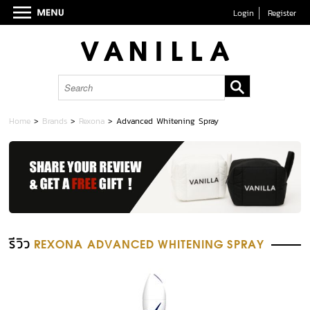
Login
Register
Home
>
Brands
>
Rexona
>
Advanced Whitening Spray
รีวิว
REXONA ADVANCED WHITENING SPRAY