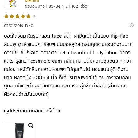
Nekomi
ผิวบอบบาง | 30-34 Yrs | 1021 รีวิว
5
07/01/2019 13:40
บอดี้โลชั่นมาในรูปหลอด tube สีดำ ฝาปิดเปิดเป็นแบบ flip-flap
สีชมพู ดูแล้วแมนๆ เรียบๆ มินิมอลสุดๆ กลิ่นกุหลาบหอมดีงามมาก
ความชุ่มชื่นก็โอเค คล้ายตัว hello beautiful body lotion ขวดๆ
แต่เรารู้สึกว่า cosmic cream กลิ่นกุหลาบนี้มีความชุ่มชื่นมากกว่า
หน่อย และได้กลิ่นกุหลาบหอมๆๆ ไม่ฉุนเกินไป หอมแบบผู้ดี ดีงาม
มาก หลอดนึง 200 ml มั้ง ก็ได้ปริมาณพอใช้ได้เลย ใครชอบกลิ่น
กุหลาบก็แนะนำเลย จัดได้เลย หอมจริง ชุ่มชื่นกำลังดี (สำหรับคน
ผิวค่อนข้างมันแบบเรา)
(รูปประกอบจากอินเทอร์เน็ต)