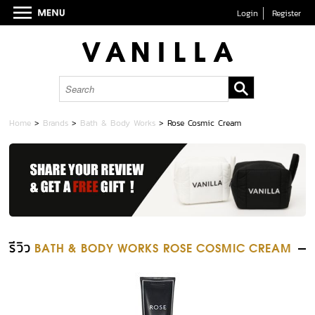
Login
Register
Home
>
Brands
>
Bath & Body Works
>
Rose Cosmic Cream
รีวิว
BATH & BODY WORKS ROSE COSMIC CREAM