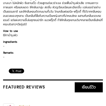
บางเบา ไม่หนักผิว ซึมซาบเร็ว ด้วยสูตรอโลเวร่าเจล ช่วยฟื้นบำรุงผิวเสีย จากมลภาวะ
ภายนอก หรือแสงแดด ให้กลับมานุ่ม สดชื่น ผิวดูเรียบเนียนละเอียดขึ้น เปล่งออร่าอย่าง
เป็นธรรมชาติ และให้กลิ่นหอมติดทนนานทั้งวัน โทนกลิ่นฟลอรัล-ฟรุ๊ตตี้ ที่ได้จากกลิ่นหอม
อบอวลของกุหลาบ เป็นกลิ่นที่สื่อถึงความเป็นหญิงสาวที่น่าหลงใหล ผสานกับกลิ่นเรดเคอ
แรนด์ แต่แฝงความขี้เล่นซุกซนน่ารัก แนวฟรุ๊ตตี้ ทำให้กลิ่นกุหลาบเดิมๆกลายเป็นกลิ่นใหม่ที่
ครองใจสาวๆวัยรุ่นได้
How to use
ใช้ทาบำรุงผิว
Ingredients
-
Remarks
-
เขียนรีวิว
FEATURED REVIEWS