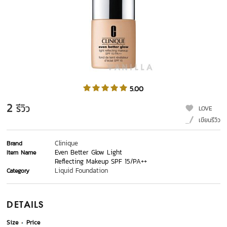
5.00
2
รีวิว
LOVE
เขียนรีวิว
Clinique
Brand
Even Better Glow Light
Item Name
Reflecting Makeup SPF 15/PA++
Liquid Foundation
Category
DETAILS
Size
Price