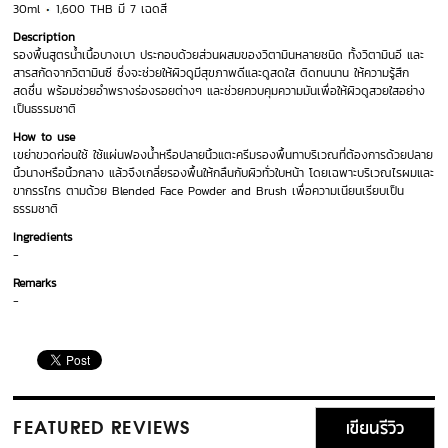
30ml
1,600 THB มี 7 เฉดสี
Description
รองพื้นสูตรน้ำเนื้อบางเบา ประกอบด้วยส่วนผสมของวิตามินหลายชนิด ทั้งวิตามินอี และ
สารสกัดจากวิตามินซี ซึ่งจะช่วยให้ผิวดูมีสุขภาพดีและดูสดใส ติดทนนาน ให้ความรู้สึก
สดชื่น พร้อมช่วยอำพรางร่องรอยต่างๆ และช่วยควบคุมความมันเพื่อให้ผิวดูสวยใสอย่าง
เป็นธรรมชาติ
How to use
เขย่าขวดก่อนใช้ ใช้แผ่นฟองน้ำหรือปลายนิ้วแตะครีมรองพื้นทาบริเวณที่ต้องการด้วยปลาย
นิ้วนางหรือนิ้วกลาง แล้วจึงเกลี่ยรองพื้นให้กลืนกับผิวทั่วใบหน้า โดยเฉพาะบริเวณไรผมและ
ขากรรไกร ตามด้วย Blended Face Powder and Brush เพื่อความเนียนเรียบเป็น
ธรรมชาติ
Ingredients
-
Remarks
-
เขียนรีวิว
FEATURED REVIEWS