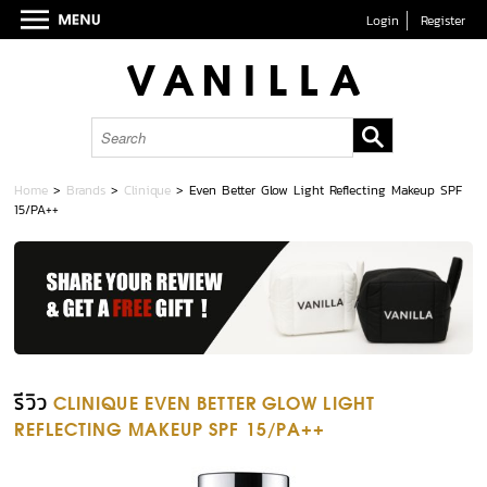
Login
Register
Home
>
Brands
>
Clinique
>
Even Better Glow Light Reflecting Makeup SPF
15/PA++
รีวิว
CLINIQUE EVEN BETTER GLOW LIGHT
REFLECTING MAKEUP SPF 15/PA++