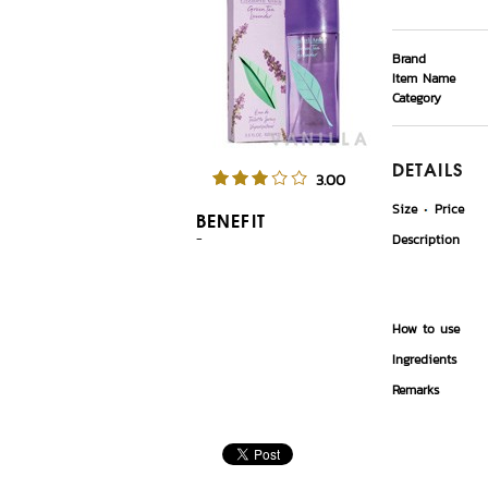
Brand
Item Name
Category
DETAILS
3.00
Size
Price
BENEFIT
-
Description
How to use
Ingredients
Remarks