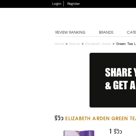
Login
Register
REVIEW RANKING
BRANDS
CATE
Home
>
Brands
>
Elizabeth Arden
>
Green Tea L
รีวิว
ELIZABETH ARDEN GREEN T
1
รีวิว