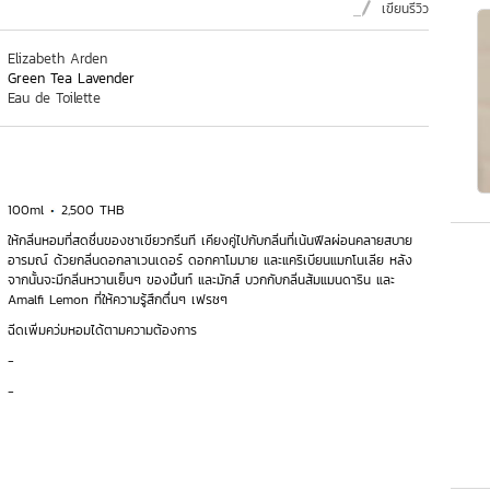
เขียนรีวิว
Elizabeth Arden
Green Tea Lavender
Eau de Toilette
100ml
2,500 THB
ให้กลิ่นหอมที่สดชื่นของชาเขียวกรีนที เคียงคู่ไปกับกลิ่นที่เน้นฟีลผ่อนคลายสบาย
อารมณ์ ด้วยกลิ่นดอกลาเวนเดอร์ ดอกคาโมมาย และแคริเบียนแมกโนเลีย หลัง
จากนั้นจะมีกลิ่นหวานเย็นๆ ของมิ้นท์ และมักส์ บวกกับกลิ่นส้มแมนดาริน และ
Amalfi Lemon ที่ให้ความรู้สึกตื่นๆ เฟรชๆ
ฉีดเพิ่มคว่มหอมได้ตามความต้องการ
-
-