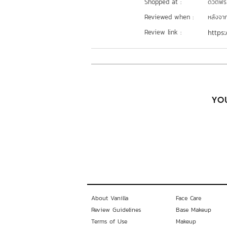
Shopped at :
ดิวตี้ฟรี
Reviewed when :
หลังจากเ
Review link :
https:
YOU
About Vanilla
Face Care
Review Guidelines
Base Makeup
Terms of Use
Makeup