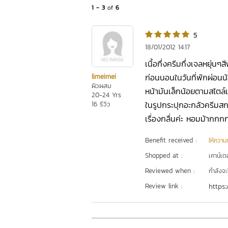
1 - 3
of
6
5
18/01/2012 14:17
เนื้อกึ่งครีมกึ่งเจลหยุ่
ก่อนนอนในวันที่พักผ่อนน
limeimei
ผิวผสม
หน้ามันเล็กน้อยตามสไตล์เน
20-24 Yrs
ในรูปกระปุกอะกลัวครีมสกปร
16 รีวิว
เรื่องกลื่นค่ะ หอมม้าก
Benefit received :
ให้ความชุ
Shopped at :
เคาน์เต
Reviewed when :
กำลังจะ
Review link :
https: