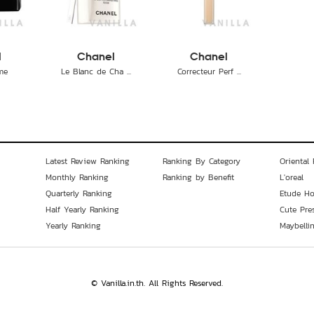
l
Chanel
Chanel
eme
Le Blanc de Cha ...
Correcteur Perf ...
Latest Review Ranking
Ranking By Category
Oriental 
Monthly Ranking
Ranking by Benefit
L'oreal
Quarterly Ranking
Etude H
Half Yearly Ranking
Cute Pre
Yearly Ranking
Maybelli
© Vanilla.in.th. All Rights Reserved.