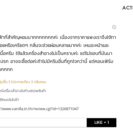
ACTI
นๆสีฟ้าที่สำคัญหอมมากกกกกกกค่ะ เนื่องจากราคาแพงเราจึงใช้ทา
้อยหรือเครียดๆ กลิ่นจะช่วยผ่อนคลายมากค่ะ เหนอะหน้าและ
ื้อครีม ใช้แล้วเครื่องสำอางไม่เป็นคราบค่ะ แต่ไม่ชอบที่มันมา
ก อาจจะซื้อต่อค่ะถ้าไม่มีครีมอื่นที่ถูกใจกว่านี้ แต่คอนเฟิร์ม
กกกกกกก
่มชื้น
|
ไม่ระคายเคือง
|
กลิ่นหอม
อร์เครื่องสำอางในห้างสรรพสินค้า
ใช้หมดในไม่ช้า
//www.vanilla.in.th/review.cgi?id=1326871047
LIKE + 1