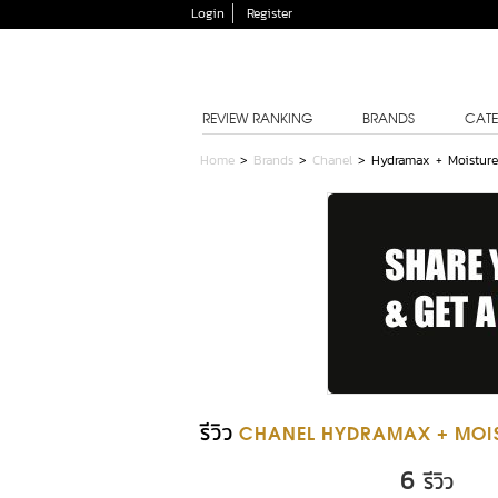
Login
Register
REVIEW RANKING
BRANDS
CATE
Home
>
Brands
>
Chanel
>
Hydramax + Moisture
รีวิว
CHANEL HYDRAMAX + MOIS
6
รีวิว