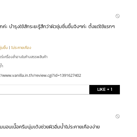
ากค่ะ บำรุงใช้สักระยะรู้สึกว่าผิวชุ่มชื่นขึ้นจิงๆค่ะ ตั้งแต่ใช้แรกๆ
่มชื้น
|
ไม่ระคายเคือง
อร์เครื่องสำอางในห้างสรรพสินค้า
ซ้ำ
//www.vanilla.in.th/review.cgi?id=1391627402
LIKE + 1
อนเน้ือครีมนุ่มเด้งช่วยผิวอิ่มน้ำไม่ระคายเคืองง่าย