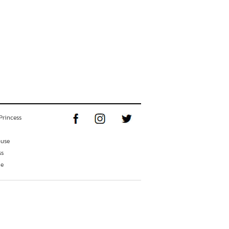
Princess
ouse
ss
ne