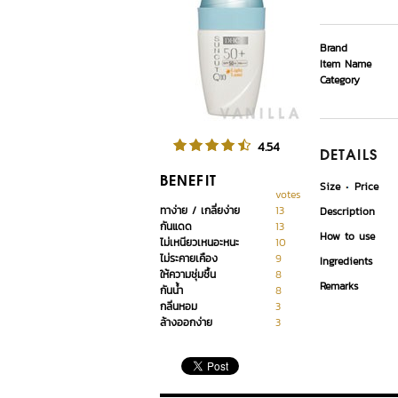
Brand
Item Name
Category
4.54
DETAILS
BENEFIT
Size
Price
votes
ทาง่าย / เกลี่ยง่าย
13
Description
กันแดด
13
How to use
ไม่เหนียวเหนอะหนะ
10
ไม่ระคายเคือง
9
Ingredients
ให้ความชุ่มชื้น
8
Remarks
กันน้ำ
8
กลิ่นหอม
3
ล้างออกง่าย
3