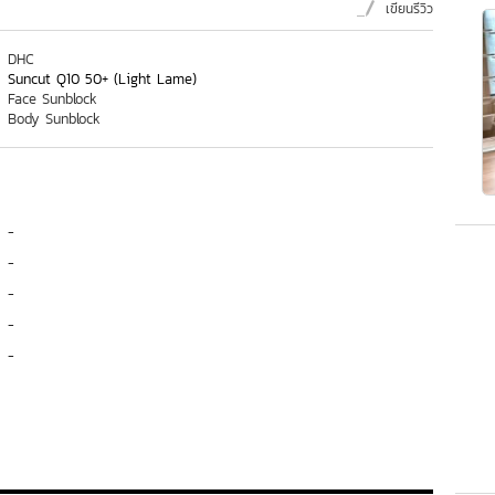
เขียนรีวิว
DHC
Suncut Q10 50+ (Light Lame)
Face Sunblock
Body Sunblock
-
-
-
-
-