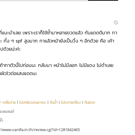
ที่แนะนำเลย เพราะเราก็ใช้ซ้ำมาหลายขวดแล้ว กันแดดดีมาก ทา
 ทั้ง ๆ spf สูงมาก ทาแล้วหน้ายังเป็นวิ้ง ๆ อีกด้วย คือ เค้า
ด้วยน่ะค่ะ
าทาตัวนี้ไปก่อนนะ กลับมา หน้าไม่มีลอก ไม่มีแดง ไม่ดำเลย
นคนผิวไวต่อแสงแดดนะ
 เกลี่ยง่าย
|
ไม่เหนียวเหนอะหนะ
|
กันน้ำ
|
ไม่ระคายเคือง
|
กันแดด
ของแบรนด์
ซ้ำ
//www.vanilla.in.th/review.cgi?id=1281842465