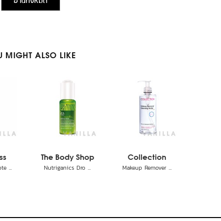
อ่านทั้งหมด
 MIGHT ALSO LIKE
ss
The Body Shop
Collection
e ...
Nutriganics Dro ...
Makeup Remover ...