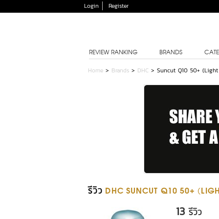
Login
Register
REVIEW RANKING
BRANDS
CATE
Home
>
Brands
>
DHC
>
Suncut Q10 50+ (Light
รีวิว
DHC SUNCUT Q10 50+ (LIGH
13
รีวิว