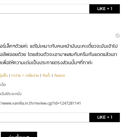
LIKE + 1
ตอร์เล็กๆด้วยค่ะ แต่ไม่เหมาะกับคนหน้ามันนะคะเดี๋ยวจะมันเข้าไป
อลีฟออยด้วย โดยส่วนตัวจะเอามาผสมกับครีมกันแดดแล้วเอา
พื่อให้ความเด่นเป็นประกายตรงส่วนนั้นๆที่ทาค่ะ
่มชื้น
|
ทาง่าย / เกลี่ยง่าย
|
กันน้ำ
|
กันแดด
์เน็ต
ริ่มใช้ระยะหนึ่ง
//www.vanilla.in.th/review.cgi?id=1247281141
LIKE + 1