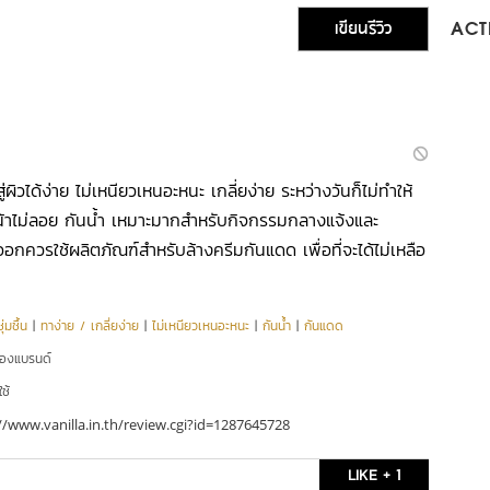
เขียนรีวิว
ACTI
าสู่ผิวได้ง่าย ไม่เหนียวเหนอะหนะ เกลี่ยง่าย ระหว่างวันก็ไม่ทำให้
วหน้าไม่ลอย กันน้ำ เหมาะมากสำหรับกิจกรรมกลางแจ้งและ
กควรใช้ผลิตภัณฑ์สำหรับล้างครีมกันแดด เพื่อที่จะได้ไม่เหลือ
่มชื้น
|
ทาง่าย / เกลี่ยง่าย
|
ไม่เหนียวเหนอะหนะ
|
กันน้ำ
|
กันแดด
ของแบรนด์
ใช้
//www.vanilla.in.th/review.cgi?id=1287645728
LIKE + 1