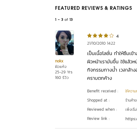
FEATURED REVIEWS
& RATINGS
1 - 3
of
13
4
21/10/2010 14:22
เป็นเนื้อโลชั่น ทำให้ซึมเข้
ผิวหน้าเรามันขึ้น ใช้แล้
nokx
ผิวแห้ง
กิจกรรมทางน้ำ เวลาล้างออ
25-29 Yrs
คราบตกค้าง
160 รีวิว
Benefit received :
ให้ความชุ
Shopped at :
ร้านค้า
Reviewed when :
เพิ่งเริ่ม
Review link :
https: