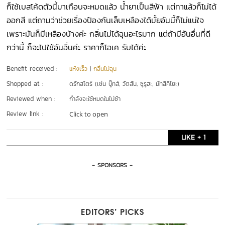
ก็ใช้เบสโค้ดตัวนี้มาเกือบจะหมดแล้ว น้ำยาเป็นสีฟ้า แต่ทาแล้วก็ไม่ได้
ออกสี แต่ถามว่าช่วยเรื่องป้องกันเล็บเหลืองได้มั้ยอันนี้ก็ไม่แน่ใจ
เพราะมันก็มีเหลืองบ้างค่ะ กลิ่นไม่ได้ฉุนอะไรมาก แต่ถ้ามีอันอื่นที่ดี
กว่านี้ ก็จะไปใช้อันอื่นค่ะ ราคาก็โอเค รับได้ค่ะ
Benefit received :
แห้งเร็ว
|
กลิ่นไม่ฉุน
Shopped at :
ดรักสโตร์ (เช่น บู๊ทส์, วัตสัน, ซูรูฮะ, มัทสึคิโยะ)
Reviewed when :
กำลังจะใช้หมดในไม่ช้า
Review link :
Click to open
LIKE + 1
- SPONSORS -
EDITORS’ PICKS