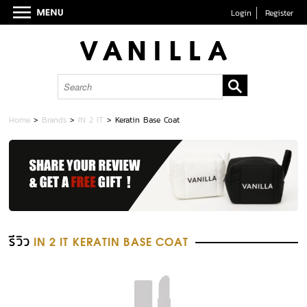
Login
Register
Home
>
Brands
>
IN 2 IT
>
Keratin Base Coat
รีวิว
IN 2 IT KERATIN BASE COAT