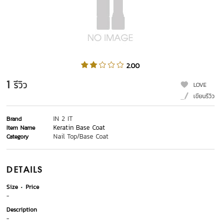
2.00
1
รีวิว
LOVE
เขียนรีวิว
IN 2 IT
Brand
Keratin Base Coat
Item Name
Nail Top/Base Coat
Category
DETAILS
Size
Price
-
Description
-