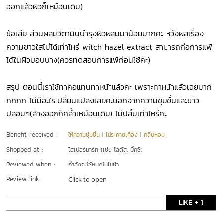
ออกแล้วผิวก็เหมือนเดิม)
ข้อเสีย ส่วนผสมวิตามินบำรุงผิวผสมมาน้อยมากคะ หวังผลเรื่อง
ความขาวใสไม่ได้เท่าไหร่ witch hazel extract สามารถก่อการแพ้
ได้ในผิวบอบบาง(ควรทดสอบการแพ้ก่อนใช้คะ)
สรุป ตอนนี้เราใช้ทาคอแทนทาหน้าแล้วคะ เพราะทาหน้าแล้วเฉยมาก
กกกก ไม่มีอะไรเปลี่ยนแปลงเลยคะนอกจากความชุมชื่นและขาว
ปลอมๆ(ล้างออกก็คล้ำเหมือนเดิม) ไม่ปลื้มเท่าไหร่คะ
Benefit received :
ให้ความชุ่มชื้น
|
ไม่ระคายเคือง
|
กลิ่นหอม
Shopped at :
ไฮเปอร์มาร์ท (เช่น โลตัส, บิ๊กซี)
Reviewed when :
กำลังจะใช้หมดในไม่ช้า
Review link :
Click to open
LIKE + 1