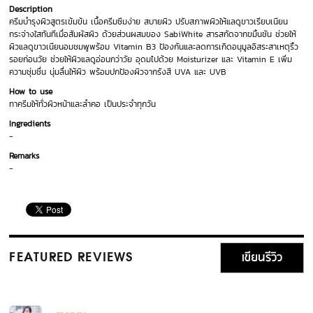
Description
ครีมบำรุงผิวสูตรเข้มข้น เนื้อครีมซึมง่าย สบายผิว ปรับสภาพผิวให้แลดูขาวเรียบเนียน
กระจ่างใสทันทีเมื่อสัมผัสผิว ด้วยส่วนผสมของ SabiWhite สารสกัดจากขมิ้นชัน ช่วยให้
ผิวแลดูขาวเนียนอมชมพูพร้อม Vitamin B3 ป้องกันและลดการเกิดอนุมูลอิสระสาเหตุริ้ว
รอยก่อนวัย ช่วยให้ผิวแลดูอ่อนกว่าวัย อุดมไปด้วย Moisturizer และ Vitamin E เพิ่ม
ความชุ่มชื่น นุ่มลื่นให้ผิว พร้อมปกป้องผิวจากรังสี UVA และ UVB
How to use
ทาครีมให้ทั่วผิวหน้าและลำคอ เป็นประจำทุกวัน
Ingredients
-
Remarks
-
เขียนรีวิว
FEATURED REVIEWS