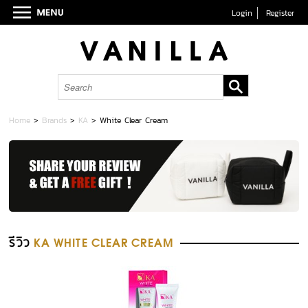
Login
Register
Home
>
Brands
>
KA
>
White Clear Cream
รีวิว
KA WHITE CLEAR CREAM