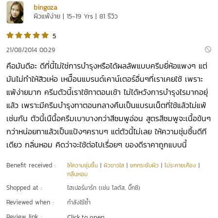
bingoza
ผิวแพ้ง่าย | 15-19 Yrs | 81 รีวิว
5
21/08/2014 00:29
คือมันดีอะ ดีที่นี้ไม่ใช่การบำรุงหรือได้ผลลัพแบบครีมยี่ห้อแพงๆ แต่
มันไม่ทำให้สิวเห่อ เหมืือนแบรนด์เคาน์เตอร์อื่นๆที่เราเคยใช้ เพราะ
แพ้ง่ายมาก ครีมตัวนี้เราใช้ทาตอนเช้า ไม่ได้หวังการบำรุงไรมากอยุ่
แล้ว เพราะมีครีมบำรุงทาตอนกลางคืนเป็นแบรนเน็ตที่ใช้แล้วไม่แพ้
เช่นกัน ตัวนี้เนืนื้อครีมเบาบางกว่าสีชมพูอ่อน สูตรสีชมพูจะเนื้อข้นๆ
กว่าหน่อยทาแล้วเป็นแป้งๆคราบๆ แต่ตัวนี้ไม่เลย ให้ความชุ่มชื้นดีที
เดียว กลิ่นหอม คิดว่าจะใช้ต่อไปเรื่อยๆ ของดีราคาถูกแบบนี้
Benefit received :
ให้ความชุ่มชื้น
|
ผิวขาวใส
|
ยกกระชับผิว
|
ไม่ระคายเคือง
|
กลิ่นหอม
Shopped at :
ไฮเปอร์มาร์ท (เช่น โลตัส, บิ๊กซี)
Reviewed when :
กำลังใช้ซ้ำ
Review link :
Click to open