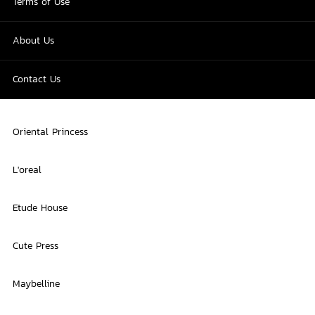
Terms of Use
About Us
Contact Us
Oriental Princess
L'oreal
Etude House
Cute Press
Maybelline