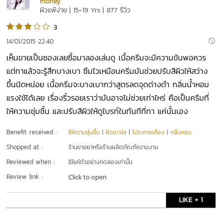
money
ผิวแพ้ง่าย | 15-19 Yrs | 877 รีวิว
3
14/01/2015 22:40
เห็นขายเป็นซองเลยซื้อมาลองเล่นดู เนื้อครีมจะมีความข้นพอควร
แต่ทาแล้วจะรู้สึกบางเบา ซึมไวเหมือนครีมมันช่วยปรับสีผิวให้สว่าง
ขึ้นนิดหน่อย เนื้อครีมจะบางเบากว่าสูตรลดจุดด่างดำ กลิ่นน้ำหอม
แรงใช้ได้เลย เรื่องริ้วรอยเราว่ามันอาจไม่ช่วยเท่าไหร่ คือเป็นครีมที่
ให้ความชุ่มชื้น และปรับสีผิวให้ดูไบรท์ในทันทีที่ทา แค่นั้นเอง
Benefit received :
ให้ความชุ่มชื้น
|
ผิวขาวใส
|
ไม่ระคายเคือง
|
กลิ่นหอม
Shopped at :
ร้านขายยาหรือร้านผลิตภัณฑ์ความงาม
Reviewed when :
ใช้แค่ตัวอย่างทดลองเท่านั้น
Review link :
Click to open
LIKE + 1