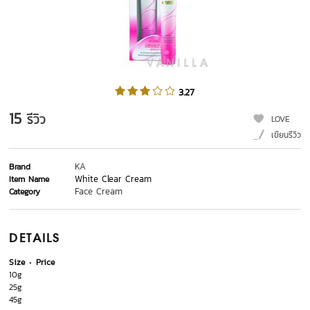
3.27
15
รีวิว
LOVE
เขียนรีวิว
KA
Brand
White Clear Cream
Item Name
Face Cream
Category
DETAILS
Size
Price
10g
25g
45g