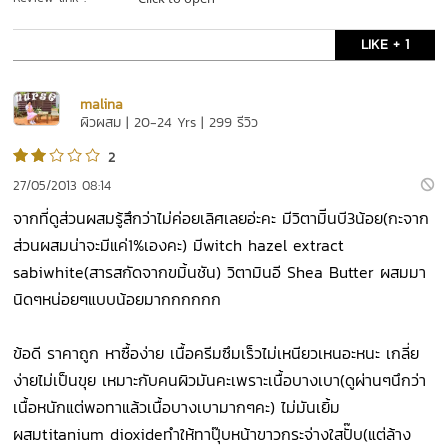
LIKE + 1
malina
ผิวผสม | 20-24 Yrs | 299 รีวิว
2
27/05/2013 08:14
จากที่ดูส่วนผสมรู้สึกว่าไม่ค่อยเลิศเลยอ่ะคะ มีวิตามิีนบี3น้อย(กะจาก
ส่วนผสมน่าจะมีแค่1%เองคะ) มีwitch hazel extract
sabiwhite(สารสกัดจากขมิ้นชัน) วิตามินอี Shea Butter ผสมมา
นิดๆหน่อยๆแบบน้อยมากกกกกก
ข้อดี ราคาถูก หาซื้อง่าย เนื้อครีมซึมเร็วไม่เหนียวเหนอะหนะ เกลี่ย
ง่ายไม่เป็นขุย เหมาะกับคนผิวมันคะเพราะเนื้อบางเบา(ดูผ่านๆนึกว่า
เนื้อหนักแต่พอทาแล้วเนื้อบางเบามากๆคะ) ไม่มันเยิ้ม
ผสมtitanium dioxideทำให้ทาปุ๊บหน้าขาวกระจ่างใสปั๊บ(แต่ล้าง