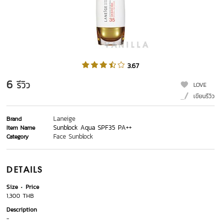
3.67
6
รีวิว
LOVE
เขียนรีวิว
Laneige
Brand
Sunblock Aqua SPF35 PA++
Item Name
Face Sunblock
Category
DETAILS
Size
Price
1,300 THB
Description
-