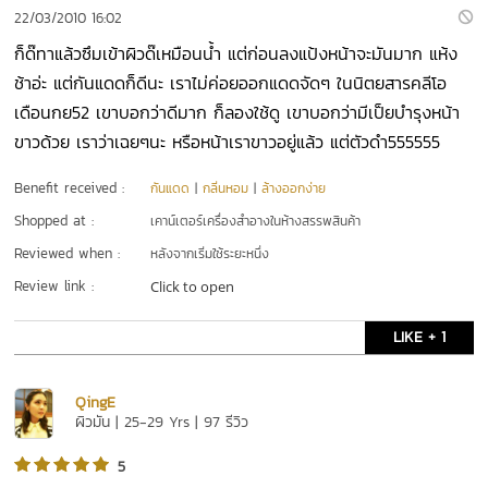
22/03/2010 16:02
ก็ด๊ทาแล้วซึมเข้าผิวด๊เหมือนน้ำ แต่ก่อนลงแป้งหน้าจะมันมาก แห้ง
ช้าอ่ะ แต่กันแดดก็ดีนะ เราไม่ค่อยออกแดดจัดๆ ในนิตยสารคลีโอ
เดือนกย52 เขาบอกว่าดีมาก ก็ลองใช้ดู เขาบอกว่ามีเป็ยบำรุงหน้า
ขาวด้วย เราว่าเฉยๆนะ หรือหน้าเราขาวอยู่แล้ว แต่ตัวดำ555555
Benefit received :
กันแดด
|
กลิ่นหอม
|
ล้างออกง่าย
Shopped at :
เคาน์เตอร์เครื่องสำอางในห้างสรรพสินค้า
Reviewed when :
หลังจากเริ่มใช้ระยะหนึ่ง
Review link :
Click to open
LIKE + 1
QingE
ผิวมัน | 25-29 Yrs | 97 รีวิว
5