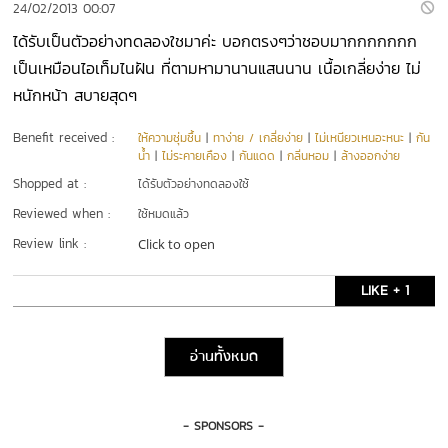
24/02/2013 00:07
ได้รับเป็นตัวอย่างทดลองใชมาค่ะ บอกตรงๆว่าชอบมากกกกกกก
เป็นเหมือนไอเท็มไนฝัน ที่ตามหามานานแสนนาน เนื้อเกลี่ยง่าย ไม่
หนักหน้า สบายสุดๆ
Benefit received :
ให้ความชุ่มชื้น
|
ทาง่าย / เกลี่ยง่าย
|
ไม่เหนียวเหนอะหนะ
|
กัน
น้ำ
|
ไม่ระคายเคือง
|
กันแดด
|
กลิ่นหอม
|
ล้างออกง่าย
Shopped at :
ได้รับตัวอย่างทดลองใช้
Reviewed when :
ใช้หมดแล้ว
Review link :
Click to open
LIKE + 1
อ่านทั้งหมด
- SPONSORS -