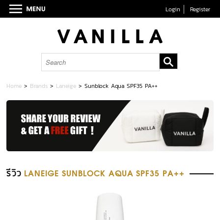
Login
Register
Home
>
Brands
>
Laneige
>
Sunblock Aqua SPF35 PA++
รีวิว
LANEIGE SUNBLOCK AQUA SPF35 PA++