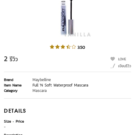
3.50
2
รีวิว
LOVE
เขียนรีวิว
Maybelline
Brand
Full 'N Soft Waterproof Mascara
Item Name
Mascara
Category
DETAILS
Size
Price
-