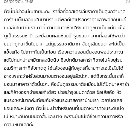
06/09/2014 13:48
ตัวนี้ไม่น่าจะมีในไทยนะคะ เราซื้อที่ออสเตรเลียราคาเต็มสูงกว่ามาส
คาร่าเมย์เบลลีนนในบ้านัรา แต่พอดีได้โปรลดราคาแล้วพอๆกับเมย์
เบลลีนในบ้านเรา ตัวนี้เค้าเคลมว่าช่วยให้ขนตาดูหนาเต็มแต่ไม่แข็ง
ดูเป็นธรรมชาติ และมีส่วนผสมช่วยบำรุงขนตา จากที่ลองใช้พบว่า
ขนตาดูหนาขึ้นไม่มาก แต่ดูธรรมชาติมาก จับดูเส้นขนตาจะไม่เป็น
แข็งแห้ง ไม่เกาะกันเป็นก้อน เรื่องความงอนนั้นงอนพอประมาณ
แต่ไม่ทนๆบ่ายๆมีตกลงนิดนึง ซึ่งปกติมาสคาร่าที่ขายในฝั่งยุโรป
อเมริการเท่าที่สังเกตดู ใช้แล้วงอนสู้กับสูตรที่ขายทางเอเชียไม่ได้
อาจเพราะว่าฝรั่งส่วนมาขนตางอนอยู่แล้วน่ะค่ะ แต่ถึงกระนั้นเราก็
ชอบมาสาคาร่าตัวนี้นะคะ คือมันดูธรรมชาติเหมือนไม่ได้ปัดมาสคาร่า
และก็ล้างออกง่ายเลยทีเดียว ช่วยบำรุงขนตาด้วย ข้อเสียคือ หัว
แปรงใหญ่มากค่ะเทียบกับหัวแปรงมาสคาร่าบ้านเรา เวลาปัดเลย
ชอบเลอะหนังตา ตัวนี้แนะนำสำหรับคนที่ขนตาหนายาวในระดับนึง
ไม่เหมาะกับคนขนตาสั้นและบาง เพราะมันไม่ไดัช่วยความยาวหรือ
ความหนาเลยค่ะ