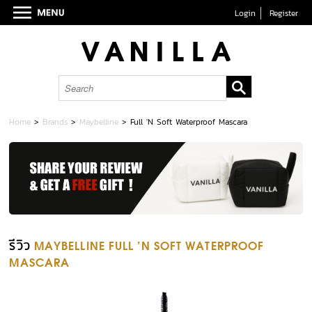
Login
Register
Home
>
Brands
>
Maybelline
>
Full 'N Soft Waterproof Mascara
รีวิว
MAYBELLINE FULL 'N SOFT WATERPROOF
MASCARA