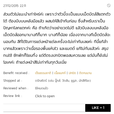
27/12/2015 22:11
ส่วนตัวไม่แนะนำเท่าไหร่ค่ะ เพราะว่าตัวนี้จะเป็นแบบเม็ดบีดส์สีแตกตัว
ได้ ต้องบีบบนหลังมือแล้ว ผสมให้สีเข้ากันก่อน ซึ่งสำหรับเราเป็น
ปัญหาโลกแตกค่ะ คือ ถ้าเกิดว่าเขย่าขวดไม่ดี แล้วบีบลงบนหลังมือ
เม็ดบีดส์ออกมาบางทีก็มาก บางทีก็น้อย เนื่องจากบางทีเม็ดบีดส์จะ
นอนก้น สีที่ได้ในการแต่งหน้าแต่ละครั้งจะไม่เท่ากันเลยค่ะ ทีนี้แก้ลำ
บากแล้วเพราะว่าเนื้อรองพื้นแห้งไว และแมตต์ แก้ไม่ทันแล้วค่ะ สรุป
ทนใช้ ซักพักก็โยนทิ้ง แต่ดีตรงปกปิดพอสมควรเลย แต่มันก็ยังไม่
โอเคค่ะ ถ้าแต่งหน้าสีไม่เท่ากันทุกวันเนี่ย
Benefit received :
เป็นธรรมชาติ
|
เนื้อแมทท์
|
ปกปิด
|
ติดทนนาน
Shopped at :
ดรักสโตร์ (เช่น บู๊ทส์, วัตสัน, ซูรูฮะ, มัทสึคิโยะ)
Reviewed when :
ใช้หมดแล้ว
Review link :
Click to open
LIKE + 1