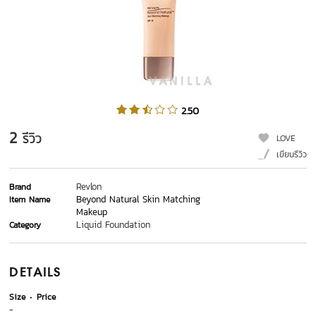
2.50
2
รีวิว
LOVE
เขียนรีวิว
Revlon
Brand
Beyond Natural Skin Matching
Item Name
Makeup
Liquid Foundation
Category
DETAILS
Size
Price
-