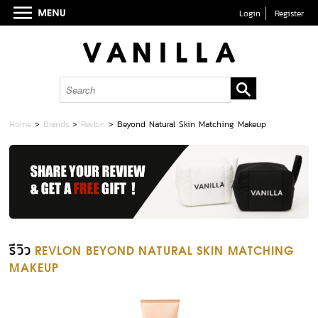
Login
Register
Home
>
Brands
>
Revlon
>
Beyond Natural Skin Matching Makeup
รีวิว
REVLON BEYOND NATURAL SKIN MATCHING
MAKEUP