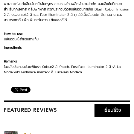
พาเลทแต่งแต้มสีบนใบหน้าอันหรูหราชวนหลงใหลผลิตจำนวนจำกัด มอบสีแก้มที่เหมาะ
สำหรับทุกโอกาส ตลับพกพาสะดวกประกอบด้วยบลัชออนทาแก้ม Blush Colour Infusion
2 สี, บรอนเซอร์2 สี และ Face Illuminator 2 สี ทุกสีมีเม็ดสีสดชัด ติดทนนาน และ
สามารถทาทับเพื่อเพิ่มระดับความเข้มของสีได้
How to use
บลัชออนใช้สำหรับทาแก้ม
Ingredients
-
Remarks
ในตลับประกอบด้วย:Blush Colour2 สี :Peach, RoseFace Illuminator 2 สี :A La
ModeGold RadianceBronzer2 สี: LuxeTrès Modern
เขียนรีวิว
FEATURED REVIEWS