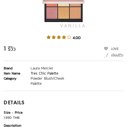
4.00
1
รีวิว
LOVE
เขียนรีวิว
Laura Mercier
Brand
Tres Chic Palette
Item Name
Powder Blush/Cheek
Category
Palette
DETAILS
Size
Price
1,990 THB
Description