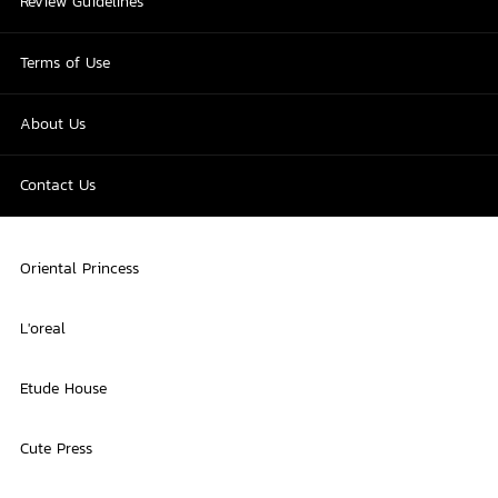
Review Guidelines
Terms of Use
About Us
Contact Us
Oriental Princess
L'oreal
Etude House
Cute Press